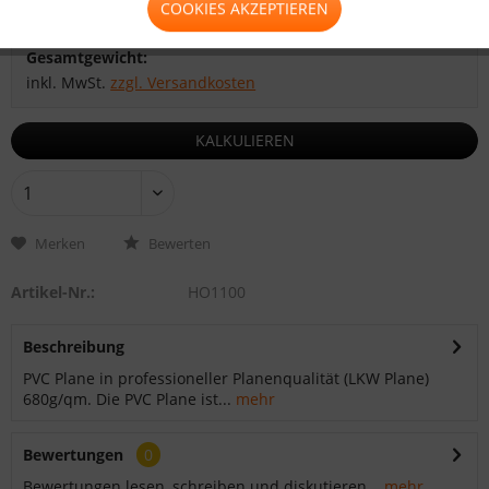
COOKIES AKZEPTIEREN
Zwischensumme:
Gesamtsumme:
Gesamtgewicht:
inkl. MwSt.
zzgl. Versandkosten
KALKULIEREN
Merken
Bewerten
Artikel-Nr.:
HO1100
Beschreibung
PVC Plane in professioneller Planenqualität (LKW Plane)
680g/qm. Die PVC Plane ist...
mehr
Bewertungen
0
Bewertungen lesen, schreiben und diskutieren...
mehr