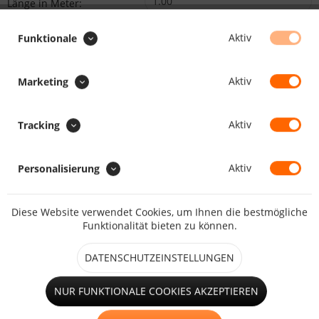
Länge in Meter:
Min.1.00
Max.10000.00
Aktiv
Funktionale
Preis:
/
:
Gesamt
:
Aktiv
Gesamtpreis:
Marketing
BEMERKUNG (GRÖSSE/POSITION) :
Aktiv
Tracking
Beschreiben Sie uns die gewünschte Größe und Position des
Fensters bzw. der Tür.
Aktiv
Personalisierung
Diese Website verwendet Cookies, um Ihnen die bestmögliche
Funktionalität bieten zu können.
VERSANDOPTION :
DATENSCHUTZEINSTELLUNGEN
NUR FUNKTIONALE COOKIES AKZEPTIEREN