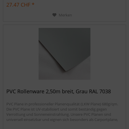
Sandkastenabdeckung oder für Ihren Anhänger. Gerne erstellen wir
27.47 CHF *
Ihnen auch ein...
Merken
PVC Rollenware 2,50m breit, Grau RAL 7038
PVC Plane in professioneller Planenqualität (LKW Plane) 680g/qm.
Die PVC Plane ist UV-stabilisiert und somit beständig gegen
Verrottung und Sonneneinstrahlung. Unsere PVC Planen sind
universell einsetzbar und eignen sich besonders als Carportplane,
Balkonabtrennung, Abdeckplane für Brennholz,