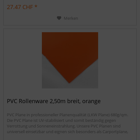
Sandkastenabdeckung oder für Ihren Anhänger. Gerne erstellen wir
27.47 CHF *
Ihnen auch ein...
Merken
PVC Rollenware 2,50m breit, orange
PVC Plane in professioneller Planenqualität (LKW Plane) 680g/qm.
Die PVC Plane ist UV-stabilisiert und somit beständig gegen
Verrottung und Sonneneinstrahlung. Unsere PVC Planen sind
universell einsetzbar und eignen sich besonders als Carportplane,
Balkonabtrennung, Abdeckplane für Brennholz,