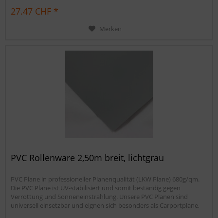
Sandkastenabdeckung oder für Ihren Anhänger. Gerne erstellen wir
27.47 CHF *
Ihnen auch ein...
Merken
PVC Rollenware 2,50m breit, lichtgrau
PVC Plane in professioneller Planenqualität (LKW Plane) 680g/qm.
Die PVC Plane ist UV-stabilisiert und somit beständig gegen
Verrottung und Sonneneinstrahlung. Unsere PVC Planen sind
universell einsetzbar und eignen sich besonders als Carportplane,
Balkonabtrennung, Abdeckplane für Brennholz,