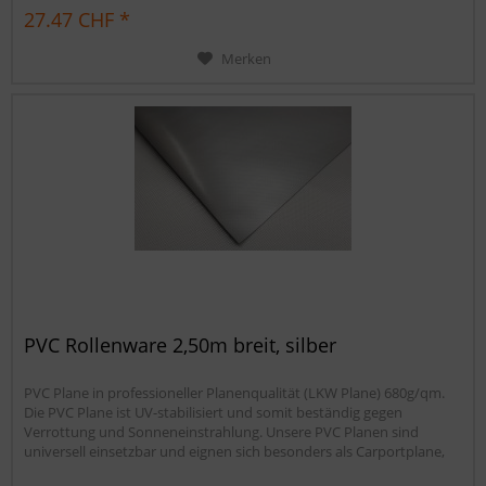
Sandkastenabdeckung oder für Ihren Anhänger. Gerne erstellen wir
27.47 CHF *
Ihnen auch ein...
Merken
PVC Rollenware 2,50m breit, silber
PVC Plane in professioneller Planenqualität (LKW Plane) 680g/qm.
Die PVC Plane ist UV-stabilisiert und somit beständig gegen
Verrottung und Sonneneinstrahlung. Unsere PVC Planen sind
universell einsetzbar und eignen sich besonders als Carportplane,
Balkonabtrennung, Abdeckplane für Brennholz,