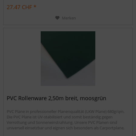
Sandkastenabdeckung oder für Ihren Anhänger. Gerne erstellen wir
27.47 CHF *
Ihnen auch ein...
Merken
PVC Rollenware 2,50m breit, moosgrün
PVC Plane in professioneller Planenqualität (LKW Plane) 680g/qm.
Die PVC Plane ist UV-stabilisiert und somit beständig gegen
Verrottung und Sonneneinstrahlung. Unsere PVC Planen sind
universell einsetzbar und eignen sich besonders als Carportplane,
Balkonabtrennung, Abdeckplane für Brennholz,