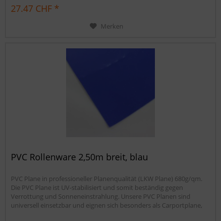
Sandkastenabdeckung oder für Ihren Anhänger. Gerne erstellen wir
27.47 CHF *
Ihnen auch ein...
Merken
PVC Rollenware 2,50m breit, blau
PVC Plane in professioneller Planenqualität (LKW Plane) 680g/qm.
Die PVC Plane ist UV-stabilisiert und somit beständig gegen
Verrottung und Sonneneinstrahlung. Unsere PVC Planen sind
universell einsetzbar und eignen sich besonders als Carportplane,
Balkonabtrennung, Abdeckplane für Brennholz,