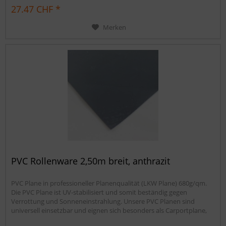
Sandkastenabdeckung oder für Ihren Anhänger. Gerne erstellen wir
27.47 CHF *
Ihnen auch ein...
Merken
PVC Rollenware 2,50m breit, anthrazit
PVC Plane in professioneller Planenqualität (LKW Plane) 680g/qm.
Die PVC Plane ist UV-stabilisiert und somit beständig gegen
Verrottung und Sonneneinstrahlung. Unsere PVC Planen sind
universell einsetzbar und eignen sich besonders als Carportplane,
Balkonabtrennung, Abdeckplane für Brennholz,