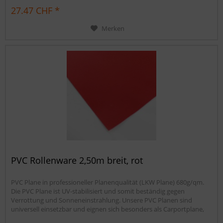
Sandkastenabdeckung oder für Ihren Anhänger. Gerne erstellen wir
27.47 CHF *
Ihnen auch ein...
Merken
PVC Rollenware 2,50m breit, rot
PVC Plane in professioneller Planenqualität (LKW Plane) 680g/qm.
Die PVC Plane ist UV-stabilisiert und somit beständig gegen
Verrottung und Sonneneinstrahlung. Unsere PVC Planen sind
universell einsetzbar und eignen sich besonders als Carportplane,
Balkonabtrennung, Abdeckplane für Brennholz,