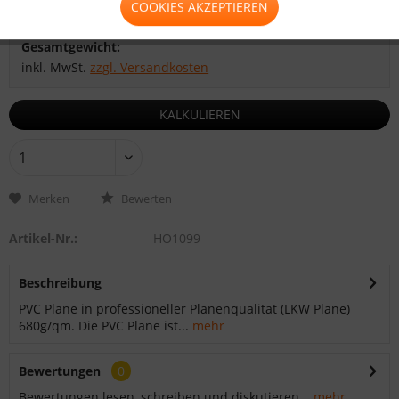
COOKIES AKZEPTIEREN
Zwischensumme:
Gesamtsumme:
Gesamtgewicht:
inkl. MwSt.
zzgl. Versandkosten
KALKULIEREN
Merken
Bewerten
Artikel-Nr.:
HO1099
Beschreibung
PVC Plane in professioneller Planenqualität (LKW Plane)
680g/qm. Die PVC Plane ist...
mehr
Bewertungen
0
Bewertungen lesen, schreiben und diskutieren...
mehr