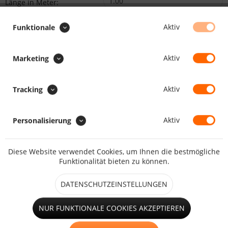
Länge in Meter:
Min.1.00
Max.10000.00
Aktiv
Funktionale
Preis:
/
:
Gesamt
:
Aktiv
Gesamtpreis:
Marketing
BEMERKUNG (GRÖSSE/POSITION) :
Aktiv
Tracking
Beschreiben Sie uns die gewünschte Größe und Position des
Fensters bzw. der Tür.
Aktiv
Personalisierung
Diese Website verwendet Cookies, um Ihnen die bestmögliche
Funktionalität bieten zu können.
VERSANDOPTION :
DATENSCHUTZEINSTELLUNGEN
NUR FUNKTIONALE COOKIES AKZEPTIEREN