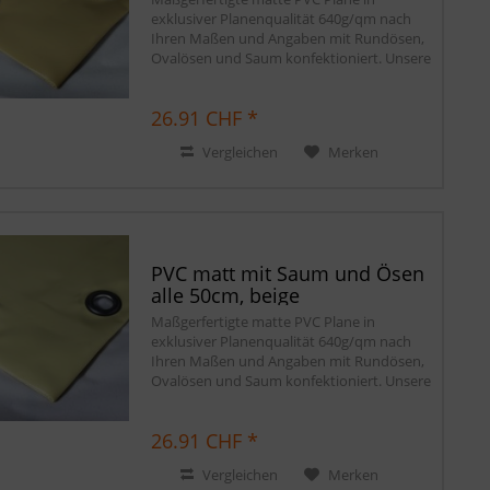
exklusiver Planenqualität 640g/qm nach
Ihren Maßen und Angaben mit Rundösen,
Ovalösen und Saum konfektioniert. Unsere
matten PVC Planen haben auf Wunsch
einen stabilen rundum verschweißten
26.91 CHF *
Saum in der...
Vergleichen
Merken
PVC matt mit Saum und Ösen
alle 50cm, beige
Maßgerfertigte matte PVC Plane in
exklusiver Planenqualität 640g/qm nach
Ihren Maßen und Angaben mit Rundösen,
Ovalösen und Saum konfektioniert. Unsere
matten PVC Planen haben auf Wunsch
einen stabilen rundum verschweißten
26.91 CHF *
Saum in der...
Vergleichen
Merken