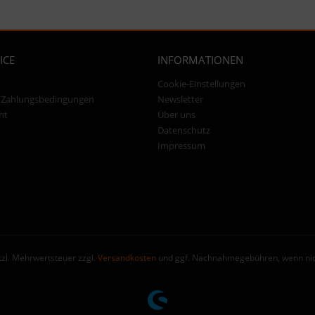
ICE
INFORMATIONEN
Cookie-Einstellungen
 Zahlungsbedingungen
Newsletter
ht
Über uns
Datenschutz
Impressum
etzl. Mehrwertsteuer zzgl.
Versandkosten
und ggf. Nachnahmegebühren, wenn nic