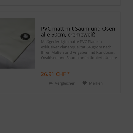
PVC matt mit Saum und Ösen
alle 50cm, cremeweiß
Maßgerfertigte matte PVC Plane in
exklusiver Planenqualität 640g/qm nach
Ihren Maßen und Angaben mit Rundösen,
Ovalösen und Saum konfektioniert. Unsere
matten PVC Planen haben auf Wunsch
einen stabilen rundum verschweißten
26.91 CHF *
Saum in der...
Vergleichen
Merken