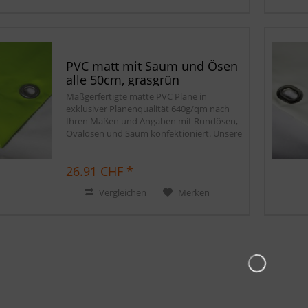
PVC matt mit Saum und Ösen
alle 50cm, grasgrün
Maßgerfertigte matte PVC Plane in
exklusiver Planenqualität 640g/qm nach
Ihren Maßen und Angaben mit Rundösen,
Ovalösen und Saum konfektioniert. Unsere
matten PVC Planen haben auf Wunsch
einen stabilen rundum verschweißten
26.91 CHF *
Saum in der...
Vergleichen
Merken