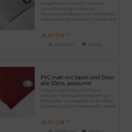
Ösen...
Maßgerfertigte matte PVC Plane mit
Canvas-Maserung in exklusiver
Planenqualität 650g/qm nach Ihren Maßen
und Angaben mit Rundösen, Ovalösen und
Saum konfektioniert. Unsere matten PVC
Planen haben auf Wunsch einen stabilen
26.91 CHF *
rundum...
Vergleichen
Merken
PVC matt mit Saum und Ösen
alle 50cm, purpurrot
Maßgerfertigte matte PVC Plane in
exklusiver Planenqualität 640g/qm nach
Ihren Maßen und Angaben mit Rundösen,
Ovalösen und Saum konfektioniert. Unsere
matten PVC Planen haben auf Wunsch
einen stabilen rundum verschweißten
26.91 CHF *
Saum in der...
Vergleichen
Merken