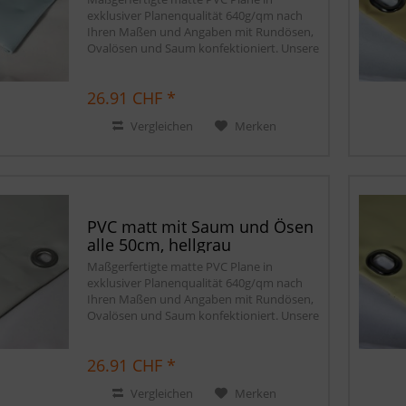
exklusiver Planenqualität 640g/qm nach
Ihren Maßen und Angaben mit Rundösen,
Ovalösen und Saum konfektioniert. Unsere
matten PVC Planen haben auf Wunsch
einen stabilen rundum verschweißten
26.91 CHF *
Saum in der...
Vergleichen
Merken
PVC matt mit Saum und Ösen
alle 50cm, hellgrau
Maßgerfertigte matte PVC Plane in
exklusiver Planenqualität 640g/qm nach
Ihren Maßen und Angaben mit Rundösen,
Ovalösen und Saum konfektioniert. Unsere
matten PVC Planen haben auf Wunsch
einen stabilen rundum verschweißten
26.91 CHF *
Saum in der...
Vergleichen
Merken