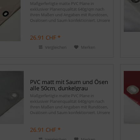
Maßgerfertigte matte PVC Plane in
exklusiver Planenqualität 640g/qm nach
Ihren Maßen und Angaben mit Rundösen,
Ovalösen und Saum konfektioniert. Unsere
matten PVC Planen haben auf Wunsch
einen stabilen rundum verschweißten
26.91 CHF *
Saum in der...
Vergleichen
Merken
PVC matt mit Saum und Ösen
alle 50cm, dunkelgrau
Maßgerfertigte matte PVC Plane in
exklusiver Planenqualität 640g/qm nach
Ihren Maßen und Angaben mit Rundösen,
Ovalösen und Saum konfektioniert. Unsere
matten PVC Planen haben auf Wunsch
einen stabilen rundum verschweißten
26.91 CHF *
Saum in der...
Vergleichen
Merken