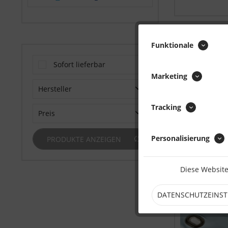
Funktionale
Sofort lieferbar
Marketing
Hersteller
Tracking
H.E.L.P. Technische Planenkonfektions GmbH
Preis
Personalisierung
PRODUKTE ANZEIGEN
von
18.92 CHF
bis
26.91 CHF
Diese Website
DATENSCHUTZEINS