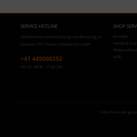
SERVICE HOTLINE
SHOP SERV
Kontakt
Telefonische Unterstützung und Beratung zu
Versand und
unseren PVC Planen erhalten Sie unter:
Widerrufsrec
AGB
+41 445000252
Mo-Fr, 08:00 - 17:00 Uhr
* Alle Preise inkl. ges