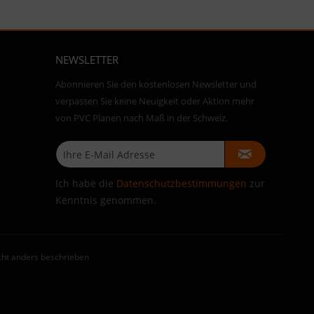
NEWSLETTER
Abonnieren Sie den kostenlosen Newsletter und
verpassen Sie keine Neuigkeit oder Aktion mehr
von PVC Planen nach Maß in der Schweiz.
Ich habe die
Datenschutzbestimmungen
zur
Kenntnis genommen.
ht anders beschrieben