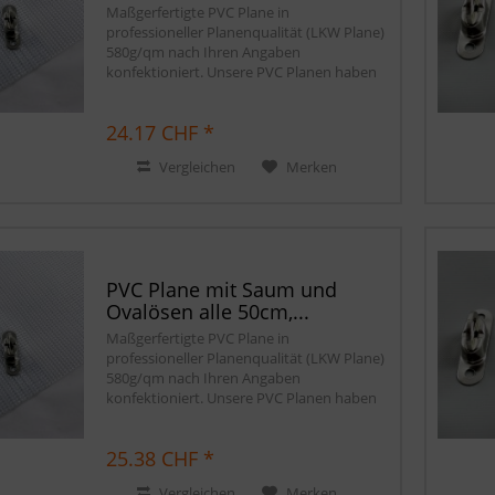
Maßgerfertigte PVC Plane in
professioneller Planenqualität (LKW Plane)
580g/qm nach Ihren Angaben
konfektioniert. Unsere PVC Planen haben
einen stabilen rundum verschweißten
Saum in der Farbe der Plane, dieser ist ca.
24.17 CHF *
7cm breit. Jede PVC...
Vergleichen
Merken
PVC Plane mit Saum und
Ovalösen alle 50cm,...
Maßgerfertigte PVC Plane in
professioneller Planenqualität (LKW Plane)
580g/qm nach Ihren Angaben
konfektioniert. Unsere PVC Planen haben
einen stabilen rundum verschweißten
Saum in der Farbe der Plane, dieser ist ca.
25.38 CHF *
7cm breit. Jede PVC...
Vergleichen
Merken