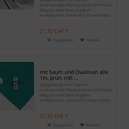
professioneller Planenqualität (LKW Plane)
680g/qm nach Ihren Angaben
konfektioniert. Unsere PVC Planen haben
einen stabilen rundum verschweißten
Saum in der Farbe der Plane, dieser ist ca.
21.72 CHF *
7cm breit. Jede PVC...
Vergleichen
Merken
mit Saum und Ovalösen alle
1m, grün, inkl....
Maßgerfertigte PVC Plane in
professioneller Planenqualität (LKW Plane)
680g/qm nach Ihren Angaben
konfektioniert. Unsere PVC Planen haben
einen stabilen rundum verschweißten
Saum in der Farbe der Plane, dieser ist ca.
21.72 CHF *
7cm breit. Jede PVC...
Vergleichen
Merken