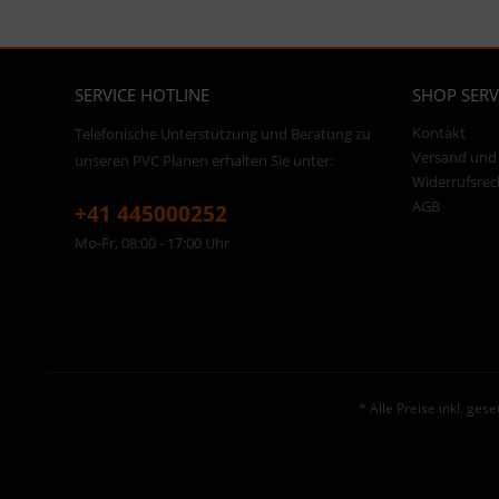
SERVICE HOTLINE
SHOP SERV
Kontakt
Telefonische Unterstützung und Beratung zu
Versand und
unseren PVC Planen erhalten Sie unter:
Widerrufsrec
AGB
+41 445000252
Mo-Fr, 08:00 - 17:00 Uhr
* Alle Preise inkl. ges