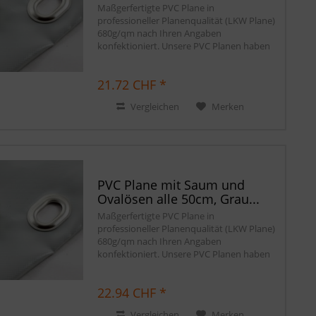
Maßgerfertigte PVC Plane in
professioneller Planenqualität (LKW Plane)
680g/qm nach Ihren Angaben
konfektioniert. Unsere PVC Planen haben
einen stabilen rundum verschweißten
Saum in der Farbe der Plane, dieser ist ca.
21.72 CHF *
7cm breit. Jede PVC...
Vergleichen
Merken
PVC Plane mit Saum und
Ovalösen alle 50cm, Grau...
Maßgerfertigte PVC Plane in
professioneller Planenqualität (LKW Plane)
680g/qm nach Ihren Angaben
konfektioniert. Unsere PVC Planen haben
einen stabilen rundum verschweißten
Saum in der Farbe der Plane, dieser ist ca.
22.94 CHF *
7cm breit. Jede PVC...
Vergleichen
Merken