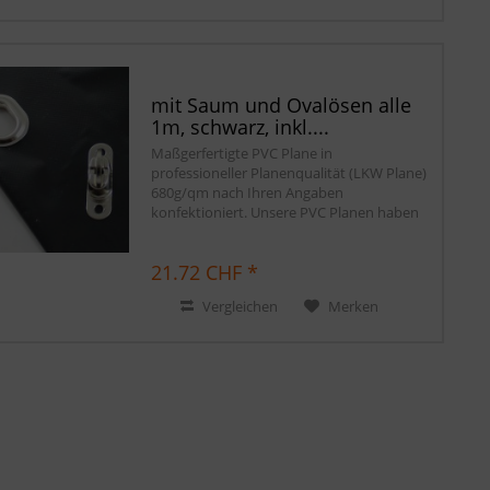
mit Saum und Ovalösen alle
1m, schwarz, inkl....
Maßgerfertigte PVC Plane in
professioneller Planenqualität (LKW Plane)
680g/qm nach Ihren Angaben
konfektioniert. Unsere PVC Planen haben
einen stabilen rundum verschweißten
Saum in der Farbe der Plane, dieser ist ca.
21.72 CHF *
7cm breit. Jede PVC...
Vergleichen
Merken