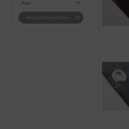
H.E.L.P. Technische Planenkonfektions GmbH
Preis
PRODUKTE ANZEIGEN
von
11.74 CHF
bis
25.38 CHF