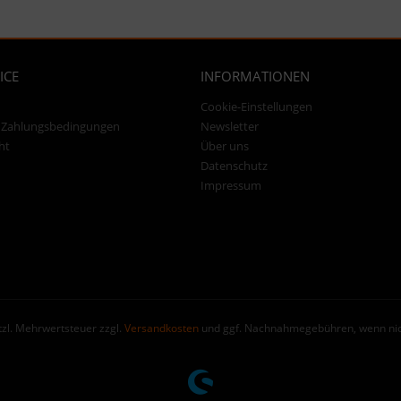
ICE
INFORMATIONEN
Cookie-Einstellungen
 Zahlungsbedingungen
Newsletter
ht
Über uns
Datenschutz
Impressum
etzl. Mehrwertsteuer zzgl.
Versandkosten
und ggf. Nachnahmegebühren, wenn nic