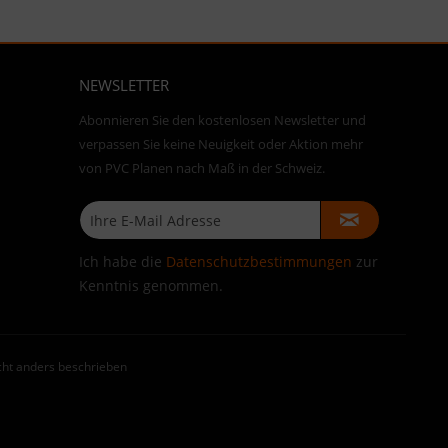
NEWSLETTER
Abonnieren Sie den kostenlosen Newsletter und
verpassen Sie keine Neuigkeit oder Aktion mehr
von PVC Planen nach Maß in der Schweiz.
Ich habe die
Datenschutzbestimmungen
zur
Kenntnis genommen.
ht anders beschrieben