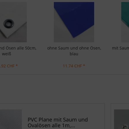
nd Ösen alle 50cm,
ohne Saum und ohne Ösen,
mit Saum
weiß
blau
.92 CHF *
11.74 CHF *
PVC Plane mit Saum und
Ovalösen alle 1m,...