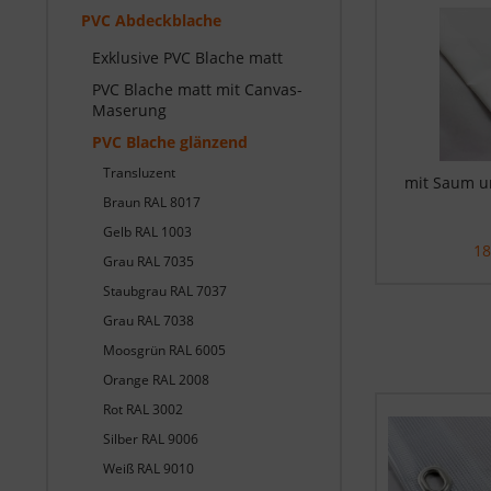
PVC Abdeckblache
Exklusive PVC Blache matt
PVC Blache matt mit Canvas-
Maserung
PVC Blache glänzend
Transluzent
mit Saum u
Braun RAL 8017
Gelb RAL 1003
18
Grau RAL 7035
Staubgrau RAL 7037
Grau RAL 7038
Moosgrün RAL 6005
Orange RAL 2008
Rot RAL 3002
Silber RAL 9006
Weiß RAL 9010