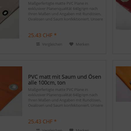
Maßgerfertigte matte PVC Plane in
exklusiver Planenqualität 640g/qm nach
Ihren Maßen und Angaben mit Rundösen,
Ovalösen und Saum konfektioniert. Unsere
matten PVC Planen haben auf Wunsch
einen stabilen rundum verschweißten
25.43 CHF *
Saum in der...
Vergleichen
Merken
PVC matt mit Saum und Ösen
alle 100cm, ton
Maßgerfertigte matte PVC Plane in
exklusiver Planenqualität 640g/qm nach
Ihren Maßen und Angaben mit Rundösen,
Ovalösen und Saum konfektioniert. Unsere
matten PVC Planen haben auf Wunsch
einen stabilen rundum verschweißten
25.43 CHF *
Saum in der...
Vergleichen
Merken