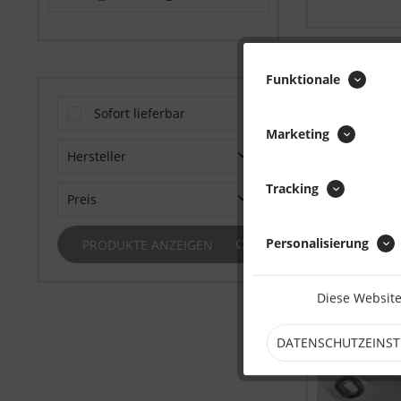
Funktionale
Sofort lieferbar
Marketing
Hersteller
Tracking
H.E.L.P. Technische Planenkonfektions GmbH
Preis
Personalisierung
PRODUKTE ANZEIGEN
von
17.69 CHF
bis
25.43 CHF
Diese Website
DATENSCHUTZEINS