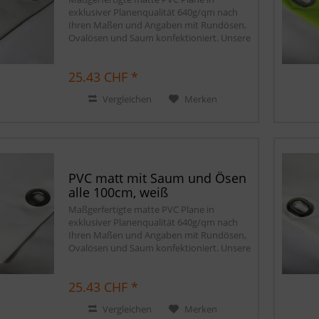
exklusiver Planenqualität 640g/qm nach
Ihren Maßen und Angaben mit Rundösen,
Ovalösen und Saum konfektioniert. Unsere
matten PVC Planen haben auf Wunsch
einen stabilen rundum verschweißten
25.43 CHF *
Saum in der...
Vergleichen
Merken
PVC matt mit Saum und Ösen
alle 100cm, weiß
Maßgerfertigte matte PVC Plane in
exklusiver Planenqualität 640g/qm nach
Ihren Maßen und Angaben mit Rundösen,
Ovalösen und Saum konfektioniert. Unsere
matten PVC Planen haben auf Wunsch
einen stabilen rundum verschweißten
25.43 CHF *
Saum in der...
Vergleichen
Merken