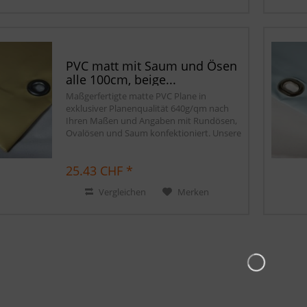
PVC matt mit Saum und Ösen
alle 100cm, beige...
Maßgerfertigte matte PVC Plane in
exklusiver Planenqualität 640g/qm nach
Ihren Maßen und Angaben mit Rundösen,
Ovalösen und Saum konfektioniert. Unsere
matten PVC Planen haben auf Wunsch
einen stabilen rundum verschweißten
25.43 CHF *
Saum in der...
Vergleichen
Merken