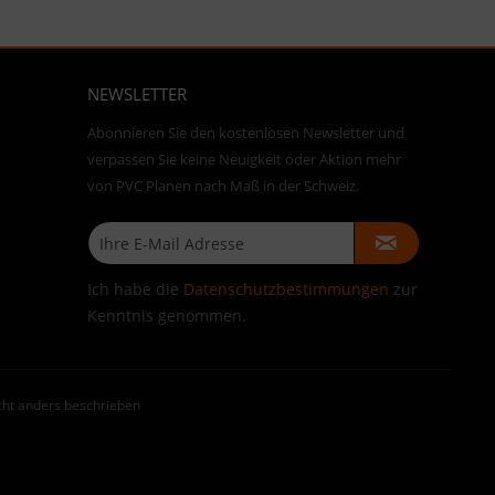
NEWSLETTER
Abonnieren Sie den kostenlosen Newsletter und
verpassen Sie keine Neuigkeit oder Aktion mehr
von PVC Planen nach Maß in der Schweiz.
Ich habe die
Datenschutzbestimmungen
zur
Kenntnis genommen.
ht anders beschrieben