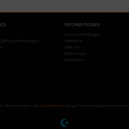
ICE
INFORMATIONEN
Cookie-Einstellungen
 Zahlungsbedingungen
Newsletter
ht
Über uns
Datenschutz
Impressum
etzl. Mehrwertsteuer zzgl.
Versandkosten
und ggf. Nachnahmegebühren, wenn nic