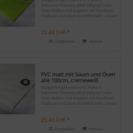
exklusiver Planenqualität 640g/qm nach
Ihren Maßen und Angaben mit Rundösen,
Ovalösen und Saum konfektioniert. Unsere
matten PVC Planen haben auf Wunsch
einen stabilen rundum verschweißten
25.43 CHF *
Saum in der...
Vergleichen
Merken
PVC matt mit Saum und Ösen
alle 100cm, cremeweiß
Maßgerfertigte matte PVC Plane in
exklusiver Planenqualität 640g/qm nach
Ihren Maßen und Angaben mit Rundösen,
Ovalösen und Saum konfektioniert. Unsere
matten PVC Planen haben auf Wunsch
einen stabilen rundum verschweißten
25.43 CHF *
Saum in der...
Vergleichen
Merken