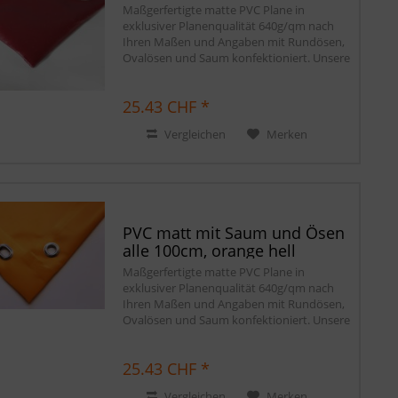
Maßgerfertigte matte PVC Plane in
exklusiver Planenqualität 640g/qm nach
Ihren Maßen und Angaben mit Rundösen,
Ovalösen und Saum konfektioniert. Unsere
matten PVC Planen haben auf Wunsch
einen stabilen rundum verschweißten
25.43 CHF *
Saum in der...
Vergleichen
Merken
PVC matt mit Saum und Ösen
alle 100cm, orange hell
Maßgerfertigte matte PVC Plane in
exklusiver Planenqualität 640g/qm nach
Ihren Maßen und Angaben mit Rundösen,
Ovalösen und Saum konfektioniert. Unsere
matten PVC Planen haben auf Wunsch
einen stabilen rundum verschweißten
25.43 CHF *
Saum in der...
Vergleichen
Merken