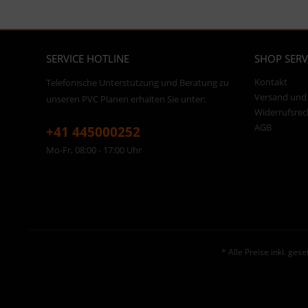
SERVICE HOTLINE
SHOP SERV
Kontakt
Telefonische Unterstützung und Beratung zu
Versand und
unseren PVC Planen erhalten Sie unter:
Widerrufsrec
AGB
+41 445000252
Mo-Fr, 08:00 - 17:00 Uhr
* Alle Preise inkl. ges