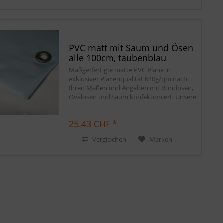
PVC matt mit Saum und Ösen
alle 100cm, taubenblau
Maßgerfertigte matte PVC Plane in
exklusiver Planenqualität 640g/qm nach
Ihren Maßen und Angaben mit Rundösen,
Ovalösen und Saum konfektioniert. Unsere
matten PVC Planen haben auf Wunsch
einen stabilen rundum verschweißten
25.43 CHF *
Saum in der...
Vergleichen
Merken