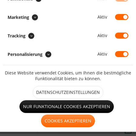
SONDERAUSFÜHRUNG :
Aufrollriemen zum Aufrollen
Aktiv
Marketing
Faulstreifen
Aktiv
Tracking
Aktiv
Personalisierung
Diese Website verwendet Cookies, um Ihnen die bestmögliche
Funktionalität bieten zu können.
großes Fenster (ab 1,25m²)
DATENSCHUTZEINSTELLUNGEN
Hohlsaum
NUR FUNKTIONALE COOKIES AKZEPTIEREN
COOKIES AKZEPTIEREN
kleines Fenster (bis 1,25m²)