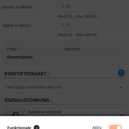
Breite in Meter:
Min.0.10
Max.1000.00
Höhe in Meter:
Min.0.10
Max.1000.00
Preis:
/
:
Gesamt
:
Gesamtpreis:
KONFEKTIONSART :
ÖSENAUSFÜHRUNG :
Rundöse verzinkt
Aktiv
Funktionale