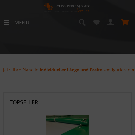
MENÜ
jetzt Ihre Plane in
individueller Länge und Breite
konfigurieren m
TOPSELLER