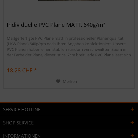
Individuelle PVC Plane MATT, 640g/m²
Maßgerfertigte PVC Plane matt in professioneller Planenqualität
(LKW Plane) 640g/qm nach Ihren Angaben konfektioniert. Unsere
PVC Planen haben einen stabilen rundum verschweißten Saum in
der Farbe der Plane, dieser ist ca. 7cm breit. Jede PVC Plane lässt sich
bei uns mit verzinkten Ösen oder auf Wunsch auch mit
Edelstahlösen ausstatten. Die matte PVC Plane ist...
18.28 CHF *
Merken
SERVICE HOTLINE
SHOP SERVICE
INFORMATIONEN