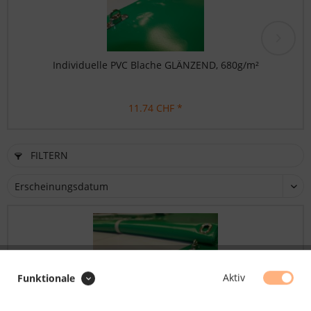
Individuelle PVC Blache GLÄNZEND, 680g/m²
11.74 CHF *
FILTERN
Aktiv
Funktionale