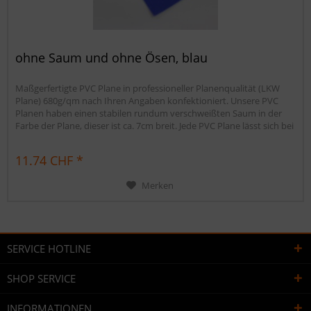
ohne Saum und ohne Ösen, blau
Maßgerfertigte PVC Plane in professioneller Planenqualität (LKW
Plane) 680g/qm nach Ihren Angaben konfektioniert. Unsere PVC
Planen haben einen stabilen rundum verschweißten Saum in der
Farbe der Plane, dieser ist ca. 7cm breit. Jede PVC Plane lässt sich bei
uns mit verzinkten Ösen oder auf Wunsch auch mit Edelstahlösen
ausstatten. Die PVC Plane ist UV-stabilisiert und somit...
11.74 CHF *
Merken
SERVICE HOTLINE
SHOP SERVICE
INFORMATIONEN