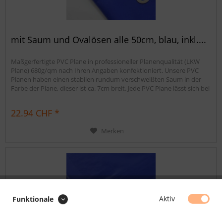
mit Saum und Ovalösen alle 50cm, blau, inkl....
Maßgerfertigte PVC Plane in professioneller Planenqualität (LKW
Plane) 680g/qm nach Ihren Angaben konfektioniert. Unsere PVC
Planen haben einen stabilen rundum verschweißten Saum in der
Farbe der Plane, dieser ist ca. 7cm breit. Jede PVC Plane lässt sich bei
uns mit verzinkten Ösen oder auf Wunsch auch mit Edelstahlösen
ausstatten. Die PVC Plane ist UV-stabilisiert und somit...
22.94 CHF *
Merken
Aktiv
Funktionale