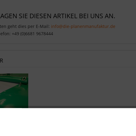
RAGEN SIE DIESEN ARTIKEL BEI UNS AN.
en geht dies per E-Mail:
info@die-planenmanufaktur.de
efon: +49 (0)6681 9678444
R
utzplane 680g/m²