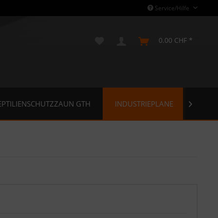
Service/Hilfe
0.00 CHF *
EPTILIENSCHUTZZAUN GTH
INDUSTRIEPLANE
GART
