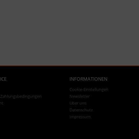
ICE
INFORMATIONEN
Cookie-Einstellungen
 Zahlungsbedingungen
Newsletter
ht
Über uns
Datenschutz
Impressum