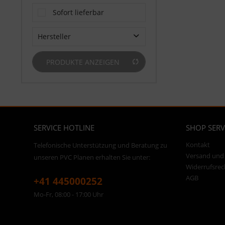
Sofort lieferbar
Hersteller
H.E.L.P. Technische Planenkonfektions GmbH
PRODUKTE ANZEIGEN
SERVICE HOTLINE
SHOP SERV
Kontakt
Telefonische Unterstützung und Beratung zu
Versand und
unseren PVC Planen erhalten Sie unter:
Widerrufsrec
AGB
+41 445000252
Mo-Fr, 08:00 - 17:00 Uhr