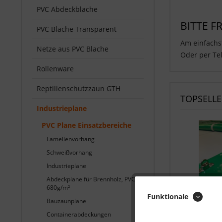
PVC Abdeckblache
BITTE F
PVC Blache Transparent
Am einfachst
Netze aus PVC Blache
Oder per Tel
Rollenware
Reptilienschutzzaun GTH
TOPSELLE
Industrieplane
PVC Plane Einsatzbereiche
Lamellenvorhang
Schweißvorhang
Industrieplane
Abdeckplane für Brennholz, PVC
680g/m²
Funktionale
Wettersch
Bauzaunplane
Containerabdeckungen