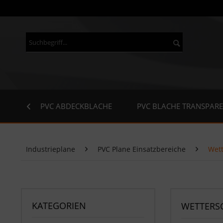
OME
PVC ABDECKBLACHE
PVC BLACHE TRANSPAR

Industrieplane
PVC Plane Einsatzbereiche
Wett
KATEGORIEN
WETTERS