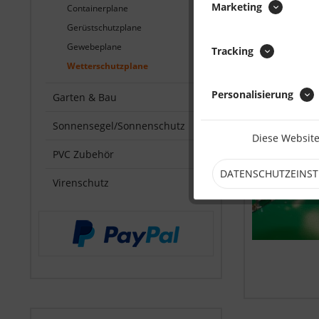
Marketing
Containerplane
8
Gerüstschutzplane
Gewebeplane
Tracking
Wetterschutzplane
Personalisierung
Garten & Bau
Sonnensegel/Sonnenschutz
Diese Website
PVC Zubehör
DATENSCHUTZEINS
Virenschutz