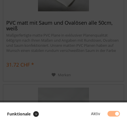
PVC matt mit Saum und Ovalösen alle 50cm,
weiß
Maßgerfertigte matte PVC Plane in exklusiver Planenqualität
640g/qm nach Ihren Maßen und Angaben mit Rundösen, Ovalösen
und Saum konfektioniert. Unsere matten PVC Planen haben auf
Wunsch einen stabilen rundum verschweißten Saum in der Farbe
der Plane, dieser ist ca. 7cm breit. Jede matte PVC Plane lässt sich bei
uns mit verzinkten Ösen oder auf Wunsch auch mit Edelstahlösen...
31.72 CHF *
Merken
Aktiv
Funktionale