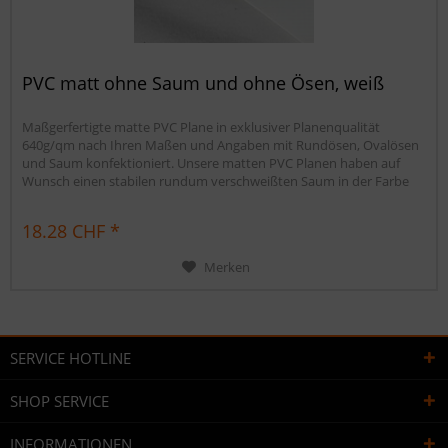
PVC matt ohne Saum und ohne Ösen, weiß
Maßgerfertigte matte PVC Plane in exklusiver Planenqualität
640g/qm nach Ihren Maßen und Angaben mit Rundösen, Ovalösen
und Saum konfektioniert. Unsere matten PVC Planen haben auf
Wunsch einen stabilen rundum verschweißten Saum in der Farbe
der Plane, dieser ist ca. 7cm breit. Jede matte PVC Plane lässt sich bei
uns mit verzinkten Ösen oder auf Wunsch auch mit Edelstahlösen...
18.28 CHF *
Merken
SERVICE HOTLINE
SHOP SERVICE
INFORMATIONEN