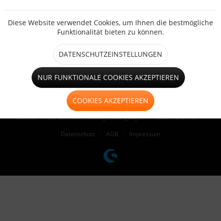
SHOP SERVICE
Diese Website verwendet Cookies, um Ihnen die bestmögliche
INFORMATIONEN
Funktionalität bieten zu können.
NEWSLETTER
DATENSCHUTZEINSTELLUNGEN
* Alle Preise inkl. gesetzl. Mehrwertsteuer zzgl.
Versandkosten
und ggf.
NUR FUNKTIONALE COOKIES AKZEPTIEREN
Nachnahmegebühren, wenn nicht anders beschrieben
COOKIES AKZEPTIEREN
Cookie-Einstellungen
Händler-Login
Über uns
Hilfe / Support
Kontakt
Versand und Zahlungsbedingungen
Widerrufsrecht
Datenschutz
AGB
Impressum