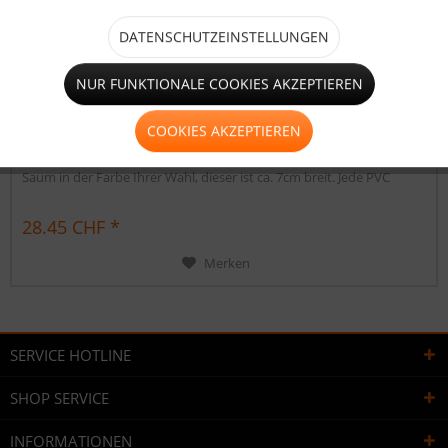
DATENSCHUTZEINSTELLUNGEN
PVC klar mit farbigem Saum ca. 1060g/m²
NUR FUNKTIONALE COOKIES AKZEPTIEREN
Maßgerfertigte PVC Plane in professioneller Planenqualität (LKW
COOKIES AKZEPTIEREN
Plane) ca. 1.060g/qm nach Ihren Angaben konfektioniert. Unsere
PVC Planen haben einen stabilen rundum verschweißten farbigen
Saum in der Farbe Ihrer Wahl, dieser ist ca. 7cm breit. Jede PVC
Plane lässt sich bei uns mit verzinkten Ösen oder auf Wunsch auch
mit Edelstahlösen ausstatten. Die PVC Plane ist...
28.45 CHF *
Merken
SERVICE HOTLINE
SHOP SERVICE
INFORMATIONEN