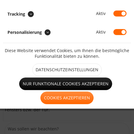
Aktiv
Tracking
Faulstreifen
Aktiv
Personalisierung
Diese Website verwendet Cookies, um Ihnen die bestmögliche
Funktionalität bieten zu können.
Tür mit 2xReißverschluss und
DATENSCHUTZEINSTELLUNGEN
Aufrollriemen
NUR FUNKTIONALE COOKIES AKZEPTIEREN
BEMERKUNG (GRÖSSE/POSITION) :
COOKIES AKZEPTIEREN
Beschreiben Sie uns die gewünschte Größe und Position des
Fensters bzw. der Tür.