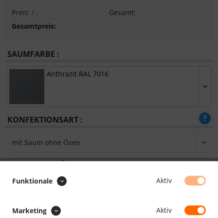
Preis:
/
:
Gesamt
:
Gesamtpreis:
SAUMFARBE :
Anthrazit RAL 7016
KONFEKTIONSART :
SONDERAUSFÜHRUNG :
Aufrollriemen zum Aufrollen
Aktiv
Funktionale
Aktiv
Marketing
Hohlsaum