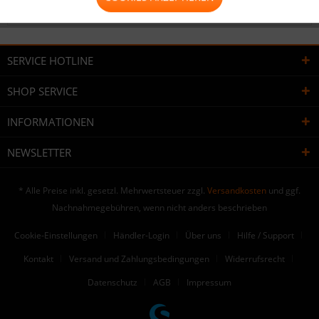
Bewertungen lesen, schreiben und diskutieren...
mehr
SERVICE HOTLINE
SHOP SERVICE
INFORMATIONEN
NEWSLETTER
* Alle Preise inkl. gesetzl. Mehrwertsteuer zzgl.
Versandkosten
und ggf.
Nachnahmegebühren, wenn nicht anders beschrieben
Cookie-Einstellungen
Händler-Login
Über uns
Hilfe / Support
Kontakt
Versand und Zahlungsbedingungen
Widerrufsrecht
Datenschutz
AGB
Impressum