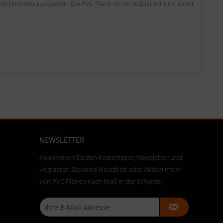
lstahlösen ausstatten. Die PVC Plane ist UV-stabilisiert und somit
NEWSLETTER
Abonnieren Sie den kostenlosen Newsletter und
verpassen Sie keine Neuigkeit oder Aktion mehr
von PVC Planen nach Maß in der Schweiz.