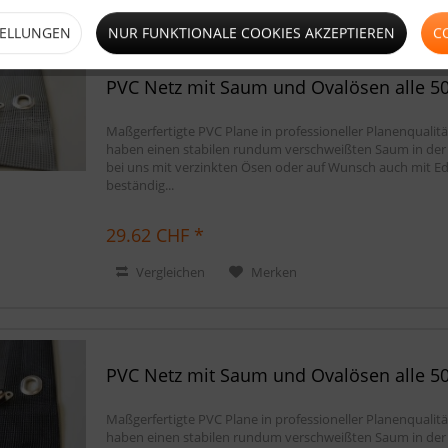
TELLUNGEN
NUR FUNKTIONALE COOKIES AKZEPTIEREN
C
PVC Netz mit Saum und Ovalösen alle 50c
Maßgerfertigte PVC Plane in professioneller Planenquali
haben einen stabilen rundum verschweißten Saum in der Far
bei uns mit verzinkten Ösen oder auf Wunsch auch mit Ede
beständig...
29.62 CHF *
Vergleichen
Merken
PVC Netz mit Saum und Ovalösen alle 50
Maßgerfertigte PVC Plane in professioneller Planenquali
haben einen stabilen rundum verschweißten Saum in der Far