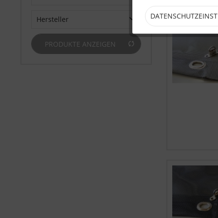
DATENSCHUTZEINS
Hersteller
H.E.L.P. Technische Planenkonfektions GmbH
PRODUKTE ANZEIGEN