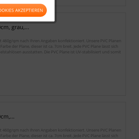
OOKIES AKZEPTIEREN
m, grau,...
tät 460g/qm nach Ihren Angaben konfektioniert. Unsere PVC Planen
be der Plane, dieser ist ca. 7cm breit. Jede PVC Plane lässt sich
lstahlösen ausstatten. Die PVC Plane ist UV-stabilisiert und somit
cm,...
tät 460g/qm nach Ihren Angaben konfektioniert. Unsere PVC Planen
be der Plane, dieser ist ca. 7cm breit. Jede PVC Plane lässt sich