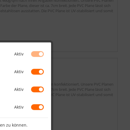
tät 460g/qm nach Ihren Angaben konfektioniert. Unsere PVC Planen
be der Plane, dieser ist ca. 7cm breit. Jede PVC Plane lässt sich
lstahlösen ausstatten. Die PVC Plane ist UV-stabilisiert und somit
Aktiv
cm,...
Aktiv
tät 460g/qm nach Ihren Angaben konfektioniert. Unsere PVC Planen
Aktiv
be der Plane, dieser ist ca. 7cm breit. Jede PVC Plane lässt sich
lstahlösen ausstatten. Die PVC Plane ist UV-stabilisiert und somit
Aktiv
ten zu können.