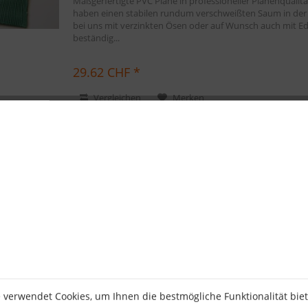
Maßgerfertigte PVC Plane in professioneller Planenquali
haben einen stabilen rundum verschweißten Saum in der Far
bei uns mit verzinkten Ösen oder auf Wunsch auch mit Ede
beständig...
29.62 CHF *
Vergleichen
Merken
PVC Netz mit Saum und Ovalösen alle 50
Maßgerfertigte PVC Plane in professioneller Planenquali
haben einen stabilen rundum verschweißten Saum in der Far
bei uns mit verzinkten Ösen oder auf Wunsch auch mit Ede
beständig...
29.62 CHF *
 verwendet Cookies, um Ihnen die bestmögliche Funktionalität bie
Vergleichen
Merken