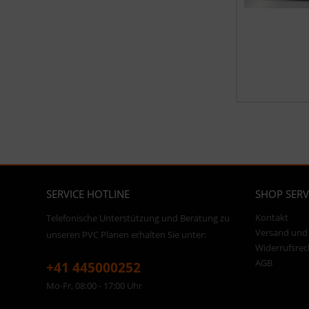
SERVICE HOTLINE
SHOP SERV
Kontakt
Telefonische Unterstützung und Beratung zu
Versand und
unseren PVC Planen erhalten Sie unter:
Widerrufsrec
AGB
+41 445000252
Mo-Fr, 08:00 - 17:00 Uhr