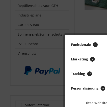
Reptilienschutzzaun GTH
Industrieplane
Garten & Bau
Sonnensegel/Sonnenschutz
PVC Zubehör
Funktionale
Virenschutz
Marketing
Tracking
Personalisierung
Diese Website
Sofort lieferbar