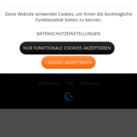
SHOP SERVICE
Diese Website verwendet Cookies, um Ihnen die bestmögliche
INFORMATIONEN
Funktionalität bieten zu können.
NEWSLETTER
DATENSCHUTZEINSTELLUNGEN
* Alle Preise inkl. gesetzl. Mehrwertsteuer zzgl.
Versandkosten
und ggf.
NUR FUNKTIONALE COOKIES AKZEPTIEREN
Nachnahmegebühren, wenn nicht anders beschrieben
COOKIES AKZEPTIEREN
Cookie-Einstellungen
Händler-Login
Über uns
Hilfe / Support
Kontakt
Versand und Zahlungsbedingungen
Widerrufsrecht
Datenschutz
AGB
Impressum