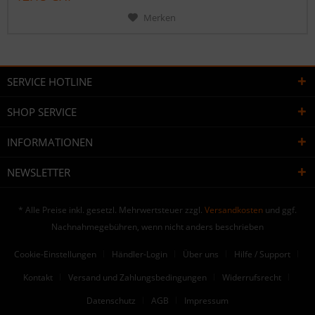
Merken
SERVICE HOTLINE
SHOP SERVICE
INFORMATIONEN
NEWSLETTER
* Alle Preise inkl. gesetzl. Mehrwertsteuer zzgl.
Versandkosten
und ggf.
Nachnahmegebühren, wenn nicht anders beschrieben
Cookie-Einstellungen
Händler-Login
Über uns
Hilfe / Support
Kontakt
Versand und Zahlungsbedingungen
Widerrufsrecht
Datenschutz
AGB
Impressum