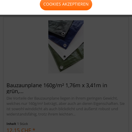
COOKIES AKZEPTIEREN
Merken
Bauzaunplane 160g/m² 1,76m x 3,41m in
grün,...
Die Vorteile der Bauzaunplane liegen in ihrem geringen Gewicht,
welches nur 160g/m² beträgt, aber auch an deren Eigenschaften. Sie
ist sowohl winddicht als auch blickdicht und äußerst robust und
widerstandsfähig, trotz ihrem leichten...
Inhalt
1 Stück
12.15 CHF *