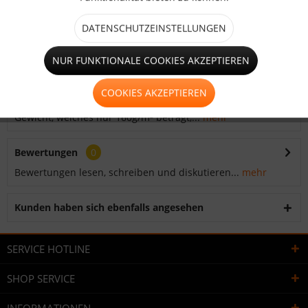
Merken
Bewerten
DATENSCHUTZEINSTELLUNGEN
Artikel-Nr.:
HO1326
NUR FUNKTIONALE COOKIES AKZEPTIEREN
Beschreibung
COOKIES AKZEPTIEREN
Die Vorteile der Bauzaunplane liegen in ihrem geringen
Gewicht, welches nur 160g/m² beträgt,...
mehr
Bewertungen
0
Bewertungen lesen, schreiben und diskutieren...
mehr
Kunden haben sich ebenfalls angesehen
SERVICE HOTLINE
SHOP SERVICE