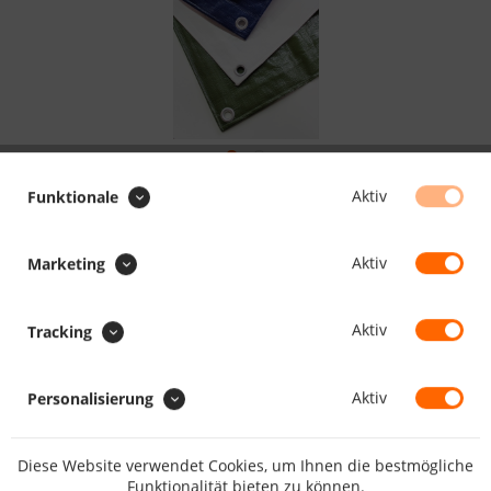
12.15 CHF *
Aktiv
Funktionale
Inhalt:
1 Stück
inkl. MwSt.
zzgl. Versandkosten
Aktiv
Marketing
Lieferzeit 10 Werktage
Aktiv
Tracking
Farbe:
Aktiv
Personalisierung
IN DEN
WARENKORB
Diese Website verwendet Cookies, um Ihnen die bestmögliche
Funktionalität bieten zu können.