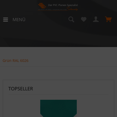
MENÜ
Grün RAL 6026
TOPSELLER