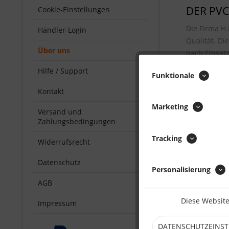
DER PVC
Cookie-Einstellungen
Die Firma H
Händler-Login
Qualität. Di
Über uns
nach Einsatz
Planen kein
Hilfe / Support
Funktionale
Kontakt
Marketing
Versand und
Zahlungsbedingungen
Tracking
Widerrufsrecht
Haben Sie F
06681 967844
Datenschutz
wie wir Ihre
Personalisierung
AGB
Diese Website
Impressum
DATENSCHUTZEINS