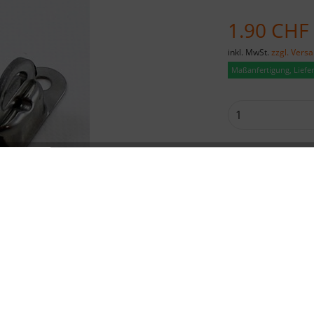
1.90 CHF
inkl. MwSt.
zzgl. Vers
Maßanfertigung, Lieferz
Vergleichen
Artikel-Nr.: