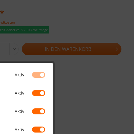
 *
andkosten
eit daher ca. 5 - 10 Arbeitstage
IN DEN
WARENKORB
Merken
Bewerten
Aktiv
HO1115
Aktiv
Aktiv
Aktiv