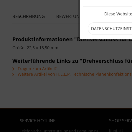
Diese Website
BESCHREIBUNG
BEWERTUNGEN
0
DATENSCHUTZEINS
Produktinformationen "Drehverschluss für O
Größe: 22,5 x 13,50 mm
Weiterführende Links zu "Drehverschluss für
Fragen zum Artikel?
Weitere Artikel von H.E.L.P. Technische Planenkonfektio
SERVICE HOTLINE
SHOP SERV
Kontakt
Telefonische Unterstützung und Beratung zu