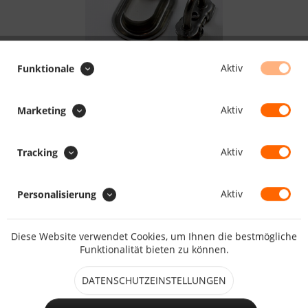
Aktiv
Funktionale
2.88 CHF *
Aktiv
Marketing
inkl. MwSt.
zzgl. Versandkosten
Maßanfertigung, Lieferzeit daher ca. 5 - 10 Arbeitstage
Aktiv
Tracking
IN DEN
WARENKORB
Aktiv
Personalisierung
Merken
Bewerten
Diese Website verwendet Cookies, um Ihnen die bestmögliche
Funktionalität bieten zu können.
Artikel-Nr.:
HO1116
DATENSCHUTZEINSTELLUNGEN
Beschreibung