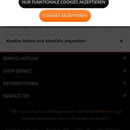
NUR FUNKTIONALE COOKIES AKZEPTIEREN
Größe: 42 x 22 mm
mehr
COOKIES AKZEPTIEREN
Bewertungen
0
Bewertungen lesen, schreiben und diskutieren...
mehr
Kunden haben sich ebenfalls angesehen
SERVICE HOTLINE
SHOP SERVICE
INFORMATIONEN
NEWSLETTER
* Alle Preise inkl. gesetzl. Mehrwertsteuer zzgl.
Versandkosten
und ggf.
Nachnahmegebühren, wenn nicht anders beschrieben
Cookie-Einstellungen
Händler-Login
Über uns
Hilfe / Support