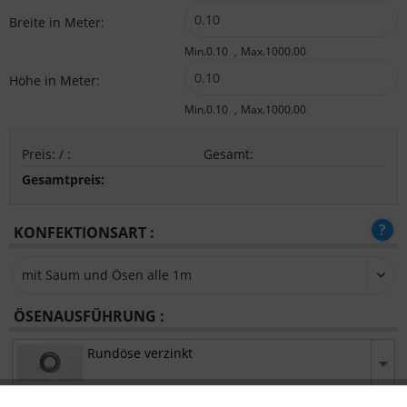
Breite in Meter:
Min.0.10
Max.1000.00
Höhe in Meter:
Min.0.10
Max.1000.00
Preis:
/
:
Gesamt
:
Gesamtpreis:
KONFEKTIONSART :
ÖSENAUSFÜHRUNG :
Rundöse verzinkt