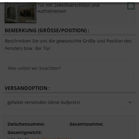
Tür mit 2xReißverschluss und
Aufrollriemen
BEMERKUNG (GRÖSSE/POSITION) :
Beschreiben Sie uns die gewünschte Größe und Position des
Fensters bzw. der Tür.
VERSANDOPTION :
Zwischensumme:
Gesamtsumme:
Gesamtgewicht: