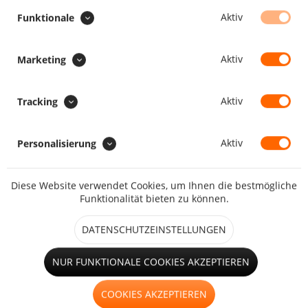
SONDERAUSFÜHRUNG :
Aktiv
Funktionale
Aufrollriemen zum Aufrollen
Aktiv
Marketing
Faulstreifen
Aktiv
Tracking
Aktiv
Personalisierung
Diese Website verwendet Cookies, um Ihnen die bestmögliche
großes Fenster (ab 1,25m²)
Funktionalität bieten zu können.
DATENSCHUTZEINSTELLUNGEN
Hohlsaum
NUR FUNKTIONALE COOKIES AKZEPTIEREN
COOKIES AKZEPTIEREN
kleines Fenster (bis 1,25m²)