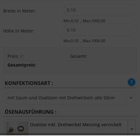
Breite in Meter:
Min.0.10
Max.1000.00
Höhe in Meter:
Min.0.10
Max.1000.00
Preis:
/
:
Gesamt
:
Gesamtpreis:
KONFEKTIONSART :
ÖSENAUSFÜHRUNG :
Ovalöse inkl. Drehwirbel Messing vernickelt