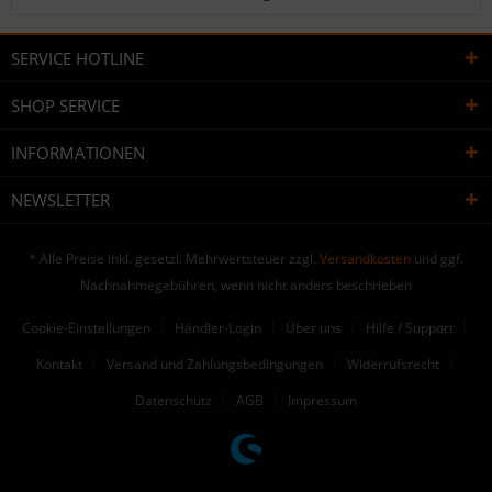
SERVICE HOTLINE
SHOP SERVICE
INFORMATIONEN
NEWSLETTER
* Alle Preise inkl. gesetzl. Mehrwertsteuer zzgl.
Versandkosten
und ggf.
Nachnahmegebühren, wenn nicht anders beschrieben
Cookie-Einstellungen
Händler-Login
Über uns
Hilfe / Support
Kontakt
Versand und Zahlungsbedingungen
Widerrufsrecht
Datenschutz
AGB
Impressum