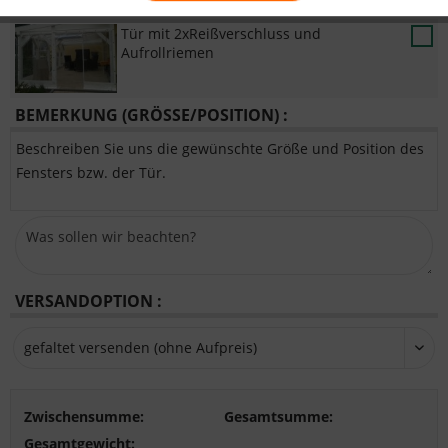
Tür mit 2xReißverschluss und
Aufrollriemen
BEMERKUNG (GRÖSSE/POSITION) :
Beschreiben Sie uns die gewünschte Größe und Position des
Fensters bzw. der Tür.
VERSANDOPTION :
Zwischensumme:
Gesamtsumme:
Gesamtgewicht: