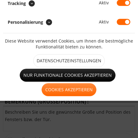
Aktiv
Tracking
großes Fenster (ab 1,25m²)
Aktiv
Personalisierung
Diese Website verwendet Cookies, um Ihnen die bestmögliche
Hohlsaum
Funktionalität bieten zu können.
DATENSCHUTZEINSTELLUNGEN
kleines Fenster (bis 1,25m²)
NUR FUNKTIONALE COOKIES AKZEPTIEREN
Tür mit 2xReißverschluss und
Aufrollriemen
COOKIES AKZEPTIEREN
BEMERKUNG (GRÖSSE/POSITION) :
Beschreiben Sie uns die gewünschte Größe und Position des
Fensters bzw. der Tür.