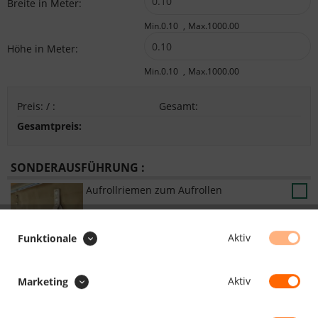
Breite in Meter:
Min.0.10
Max.1000.00
Höhe in Meter:
Min.0.10
Max.1000.00
Preis:
/
:
Gesamt
:
Gesamtpreis:
SONDERAUSFÜHRUNG :
Aufrollriemen zum Aufrollen
Aktiv
Funktionale
Faulstreifen
Aktiv
Marketing