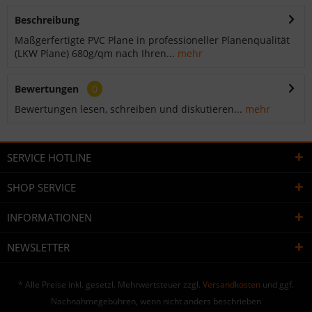
Beschreibung
Maßgerfertigte PVC Plane in professioneller Planenqualität
(LKW Plane) 680g/qm nach Ihren...
mehr
Bewertungen
0
Bewertungen lesen, schreiben und diskutieren...
mehr
SERVICE HOTLINE
SHOP SERVICE
INFORMATIONEN
NEWSLETTER
* Alle Preise inkl. gesetzl. Mehrwertsteuer zzgl.
Versandkosten
und ggf.
Nachnahmegebühren, wenn nicht anders beschrieben