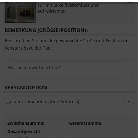
Tür mit 2xReißverschluss und
Aufrollriemen
BEMERKUNG (GRÖSSE/POSITION) :
Beschreiben Sie uns die gewünschte Größe und Position des
Fensters bzw. der Tür.
VERSANDOPTION :
Zwischensumme:
Gesamtsumme:
Gesamtgewicht: