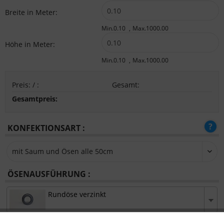
Breite in Meter:
Min.0.10
Max.1000.00
Höhe in Meter:
Min.0.10
Max.1000.00
Preis:
/
:
Gesamt
:
Gesamtpreis:
KONFEKTIONSART :
ÖSENAUSFÜHRUNG :
Rundöse verzinkt