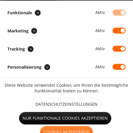
SONDERAUSFÜHRUNG :
Aufrollriemen zum Aufrollen
Aktiv
Funktionale
Aktiv
Marketing
Faulstreifen
Aktiv
Tracking
Aktiv
Personalisierung
großes Fenster (ab 1,25m²)
Diese Website verwendet Cookies, um Ihnen die bestmögliche
Funktionalität bieten zu können.
Hohlsaum
DATENSCHUTZEINSTELLUNGEN
NUR FUNKTIONALE COOKIES AKZEPTIEREN
kleines Fenster (bis 1,25m²)
COOKIES AKZEPTIEREN