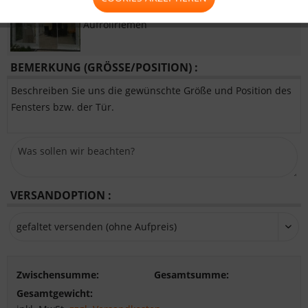
Tür mit 2xReißverschluss und
Aufrollriemen
BEMERKUNG (GRÖSSE/POSITION) :
Beschreiben Sie uns die gewünschte Größe und Position des
Fensters bzw. der Tür.
VERSANDOPTION :
Zwischensumme:
Gesamtsumme:
Gesamtgewicht: