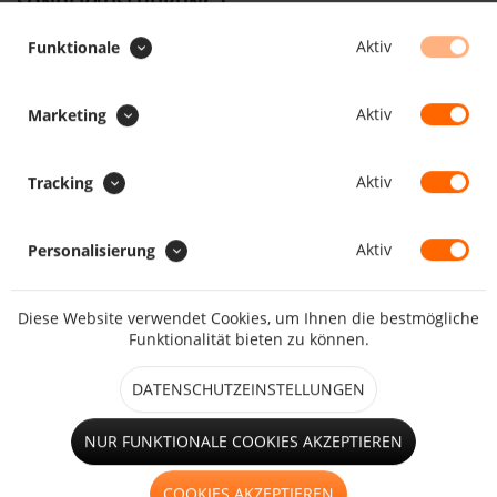
SONDERAUSFÜHRUNG :
Aufrollriemen zum Aufrollen
Aktiv
Funktionale
Aktiv
Marketing
Faulstreifen
Aktiv
Tracking
Aktiv
Personalisierung
großes Fenster (ab 1,25m²)
Diese Website verwendet Cookies, um Ihnen die bestmögliche
Funktionalität bieten zu können.
Hohlsaum
DATENSCHUTZEINSTELLUNGEN
NUR FUNKTIONALE COOKIES AKZEPTIEREN
kleines Fenster (bis 1,25m²)
COOKIES AKZEPTIEREN