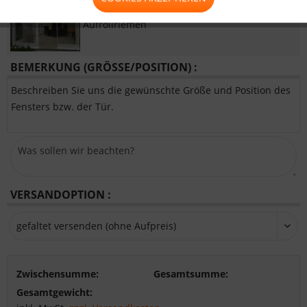
Tür mit 2xReißverschluss und
Aufrollriemen
BEMERKUNG (GRÖSSE/POSITION) :
Beschreiben Sie uns die gewünschte Größe und Position des
Fensters bzw. der Tür.
VERSANDOPTION :
Zwischensumme:
Gesamtsumme:
Gesamtgewicht: