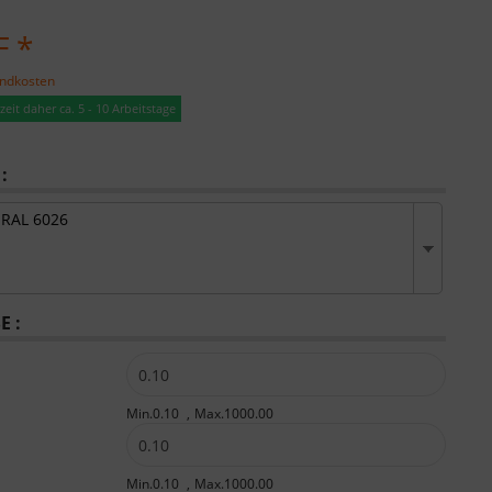
F *
andkosten
eit daher ca. 5 - 10 Arbeitstage
:
 RAL 6026
 :
Min.0.10
Max.1000.00
Min.0.10
Max.1000.00