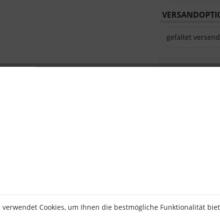
VERSANDOPTIO
Zwischensumm
Gesamtgewicht
inkl. MwSt.
zzgl
Vergleichen
Artikel-Nr.:
 verwendet Cookies, um Ihnen die bestmögliche Funktionalität bie