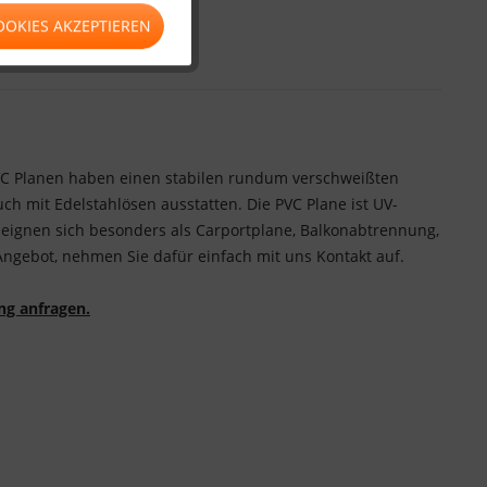
OOKIES AKZEPTIEREN
PVC Planen haben einen stabilen rundum verschweißten
uch mit Edelstahlösen ausstatten. Die PVC Plane ist UV-
 eignen sich besonders als Carportplane, Balkonabtrennung,
Angebot, nehmen Sie dafür einfach mit uns Kontakt auf.
ng anfragen.