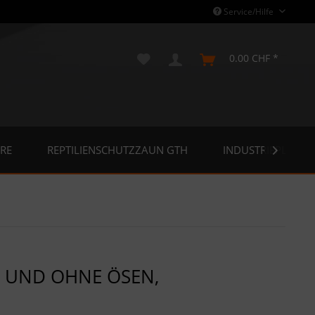
Service/Hilfe
0.00 CHF *
RE
REPTILIENSCHUTZZAUN GTH
INDUSTRIEPLANE

 UND OHNE ÖSEN,