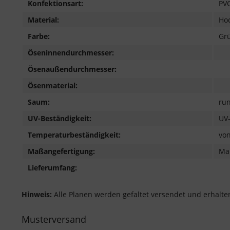
Konfektionsart:
PVC
Material:
Hoc
Farbe:
Gr
Öseninnendurchmesser:
Ösenaußendurchmesser:
Ösenmaterial:
Saum:
run
UV-Beständigkeit:
UV-
Temperaturbeständigkeit:
von
Maßangefertigung:
Maß
Lieferumfang:
Hinweis:
Alle Planen werden gefaltet versendet und erhalte
Musterversand