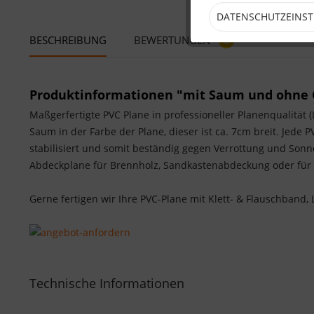
DATENSCHUTZEINS
BESCHREIBUNG
BEWERTUNGEN
0
Produktinformationen "mit Saum und ohne 
Maßgerfertigte PVC Plane in professioneller Planenqualitä
Saum in der Farbe der Plane, dieser ist ca. 7cm breit. Jede 
stabilisiert und somit beständig gegen Verrottung und Sonn
Abdeckplane für Brennholz, Sandkastenabdeckung oder für I
Gerne fertigen wir Ihre PVC-Plane mit Klett- & Flauschband, L
Technische Informationen