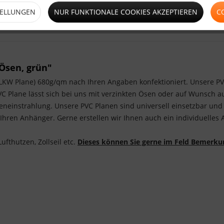
TELLUNGEN
NUR FUNKTIONALE COOKIES AKZEPTIEREN
C
Ösen, grün"
t (LKW Plane) 680g/qm nach Ihren Angaben konfektioniert. Unsere 
PVC Plane lässt sich bei uns mit verzinkten Ösen oder auf Wunsch a
eneinstrahlung. Unsere PVC Planen sind universell einsetzbar und
hren Anhänger. Gerne erstellen wir Ihnen auch ein individuelles 
ufthutzen, Zollseil etc.
Dieses können Sie gerne im Feld Bemerku