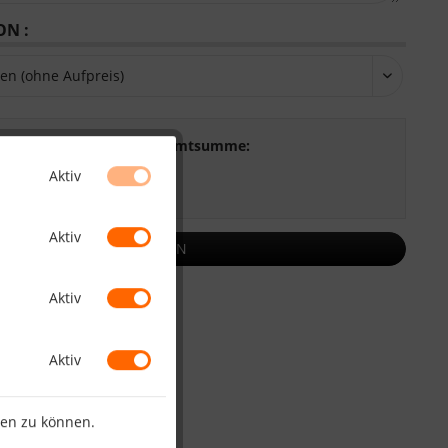
N :
e:
Gesamtsumme:
:
Aktiv
. Versandkosten
Aktiv
KALKULIEREN
Aktiv
Merken
Bewerten
Aktiv
HO1026
ten zu können.