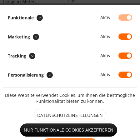
Länge in Meter:
Min.1.00
Max.10000.00
Aktiv
Funktionale
Preis:
/
:
Gesamt
:
Gesamtpreis:
Aktiv
Marketing
BEMERKUNG (GRÖSSE/POSITION) :
Aktiv
Tracking
Beschreiben Sie uns die gewünschte Größe und Position des
Fensters bzw. der Tür.
Aktiv
Personalisierung
Diese Website verwendet Cookies, um Ihnen die bestmögliche
Funktionalität bieten zu können.
VERSANDOPTION :
DATENSCHUTZEINSTELLUNGEN
NUR FUNKTIONALE COOKIES AKZEPTIEREN