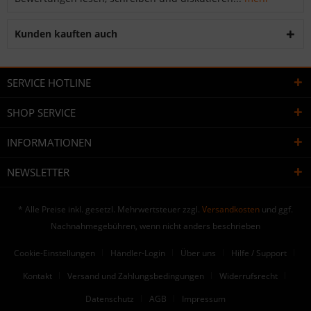
Kunden kauften auch
SERVICE HOTLINE
SHOP SERVICE
INFORMATIONEN
NEWSLETTER
* Alle Preise inkl. gesetzl. Mehrwertsteuer zzgl.
Versandkosten
und ggf.
Nachnahmegebühren, wenn nicht anders beschrieben
Cookie-Einstellungen
Händler-Login
Über uns
Hilfe / Support
Kontakt
Versand und Zahlungsbedingungen
Widerrufsrecht
Datenschutz
AGB
Impressum