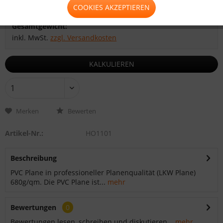
COOKIES AKZEPTIEREN
Zwischensumme:
Gesamtsumme:
Gesamtgewicht:
inkl. MwSt.
zzgl. Versandkosten
KALKULIEREN
Merken
Bewerten
Artikel-Nr.:
HO1101
Beschreibung
PVC Plane in professioneller Planenqualität (LKW Plane)
680g/qm. Die PVC Plane ist...
mehr
Bewertungen
0
Bewertungen lesen, schreiben und diskutieren...
mehr