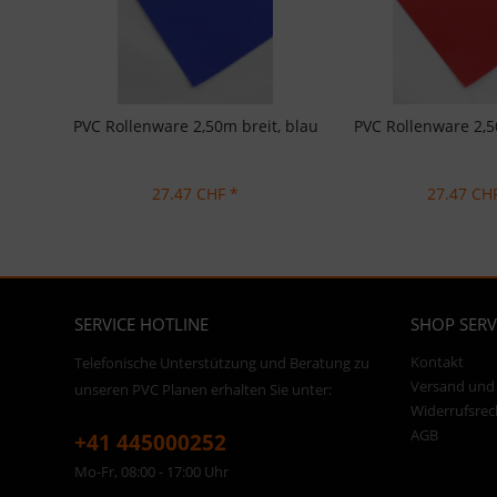
PVC Rollenware 2,50m breit, blau
PVC Rollenware 2,50
27.47 CHF *
27.47 CH
SERVICE HOTLINE
SHOP SERV
Kontakt
Telefonische Unterstützung und Beratung zu
Versand und
unseren PVC Planen erhalten Sie unter:
Widerrufsrec
AGB
+41 445000252
Mo-Fr, 08:00 - 17:00 Uhr