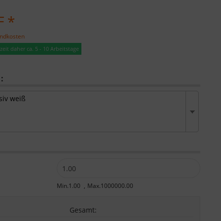
F *
andkosten
eit daher ca. 5 - 10 Arbeitstage
:
siv weiß
:
Min.1.00
Max.1000000.00
Gesamt
: