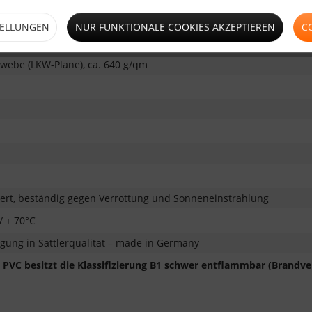
TELLUNGEN
NUR FUNKTIONALE COOKIES AKZEPTIEREN
C
 in matt
webe (LKW-Plane), ca. 640 g/qm
siert, beständig gegen Verrottung und Sonneneinstrahlung
/ + 70°C
gung in Sattlerqualität – made in Germany
PVC besitzt die Klassifizierung
B1 schwer entflammbar
(Brandve