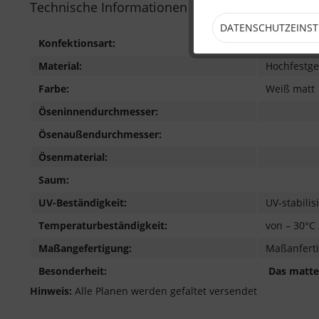
Technische Informationen
DATENSCHUTZEINS
Konfektionsart:
PVC Plane
Material:
Hochfestge
Farbe:
Weiß matt
Öseninnendurchmesser:
Ösenaußendurchmesser:
Ösenmaterial:
Saum:
UV-Beständigkeit:
UV-stabili
Temperaturbeständigkeit:
von – 30°C 
Maßangefertigung:
Maßanferti
Besonderheit:
Das matte 
Hinweis:
Alle Planen werden gefaltet versendet