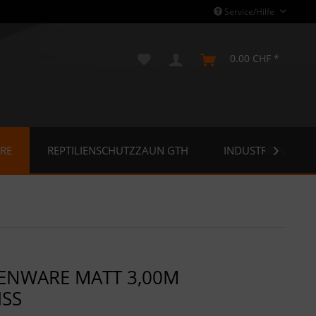
Service/Hilfe
0.00 CHF *
RE
REPTILIENSCHUTZZAUN GTH
INDUSTRIEPLANE

ENWARE MATT 3,00M
ISS