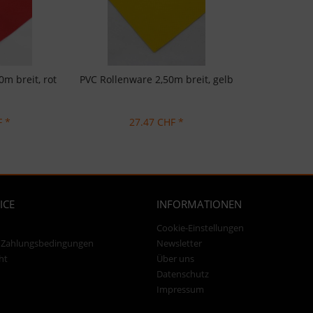
m breit, rot
PVC Rollenware 2,50m breit, gelb
F *
27.47 CHF *
ICE
INFORMATIONEN
Cookie-Einstellungen
 Zahlungsbedingungen
Newsletter
ht
Über uns
Datenschutz
Impressum