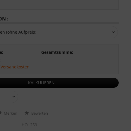
N :
e:
Gesamtsumme:
:
. Versandkosten
KALKULIEREN
Merken
Bewerten
HO1259