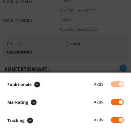
Breite in Meter:
Min.0.30
Max.1000.00
Höhe in Meter:
Min.0.30
Max.1000.00
Preis:
/
:
Gesamt
:
Gesamtpreis:
KONFEKTIONSART :
Aktiv
Funktionale
SONDERAUSFÜHRUNG :
Aktiv
Marketing
Aufrollriemen zum Aufrollen
Aktiv
Tracking
großes Fenster (ab 1,25m²)