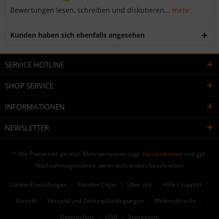
Bewertungen lesen, schreiben und diskutieren...
mehr
Kunden haben sich ebenfalls angesehen
SERVICE HOTLINE
SHOP SERVICE
INFORMATIONEN
NEWSLETTER
* Alle Preise inkl. gesetzl. Mehrwertsteuer zzgl.
Versandkosten
und ggf.
Nachnahmegebühren, wenn nicht anders beschrieben
Cookie-Einstellungen
Händler-Login
Über uns
Hilfe / Support
Kontakt
Versand und Zahlungsbedingungen
Widerrufsrecht
Datenschutz
AGB
Impressum