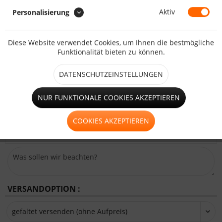
Aktiv
Personalisierung
kleines Fenster (bis 1,25m²)
Diese Website verwendet Cookies, um Ihnen die bestmögliche
Funktionalität bieten zu können.
Tür mit 2xReißverschluss und
Aufrollriemen
DATENSCHUTZEINSTELLUNGEN
BEMERKUNG (GRÖSSE/POSITION) :
NUR FUNKTIONALE COOKIES AKZEPTIEREN
Beschreiben Sie uns die gewünschte Größe und Position des
COOKIES AKZEPTIEREN
Fensters bzw. der Tür.
VERSANDOPTION :