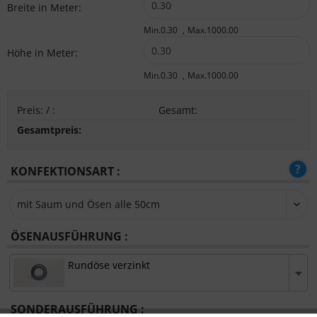
Breite in Meter:
Min.0.30
Max.1000.00
Höhe in Meter:
Min.0.30
Max.1000.00
Preis:
/
:
Gesamt
:
Gesamtpreis:
KONFEKTIONSART :
ÖSENAUSFÜHRUNG :
Rundöse verzinkt
SONDERAUSFÜHRUNG :