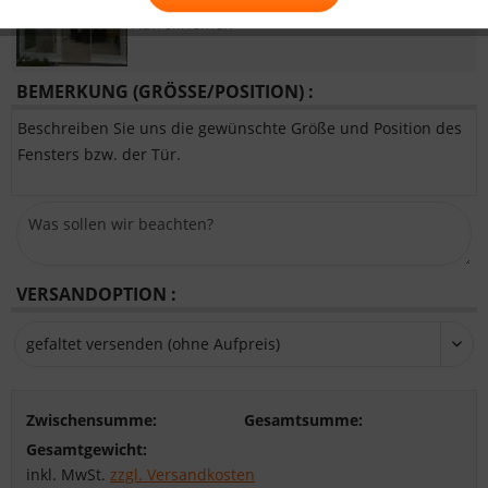
Tür mit 2xReißverschluss und
Aufrollriemen
BEMERKUNG (GRÖSSE/POSITION) :
Beschreiben Sie uns die gewünschte Größe und Position des
Fensters bzw. der Tür.
VERSANDOPTION :
Zwischensumme:
Gesamtsumme:
Gesamtgewicht:
inkl. MwSt.
zzgl. Versandkosten