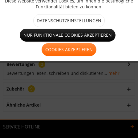
Diese Website verwendet Cookies, um Ihnen die bestmögliche
Funktionalität bieten zu können.
Artikel-Nr.:
HO1353
DATENSCHUTZEINSTELLUNGEN
Beschreibung
NUR FUNKTIONALE COOKIES AKZEPTIEREN
Zauneisen für Standfuß des
Reptilienschutz-/Amphibienschutzzauns Länge: zwischen
50cm...
mehr
COOKIES AKZEPTIEREN
Bewertungen
0
Bewertungen lesen, schreiben und diskutieren...
mehr
Zubehör
9
Ähnliche Artikel
SERVICE HOTLINE