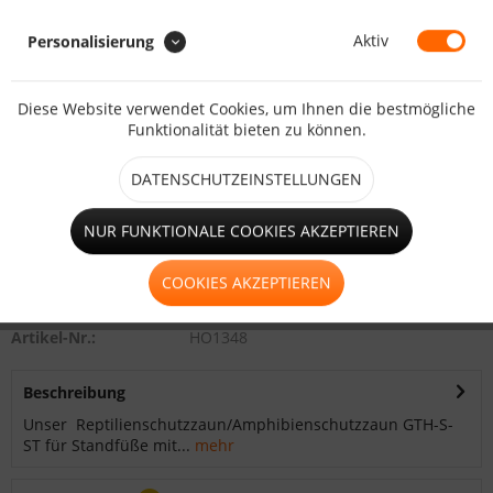
Gesamtpreis:
Aktiv
Personalisierung
Zwischensumme:
Gesamtsumme:
Diese Website verwendet Cookies, um Ihnen die bestmögliche
inkl. MwSt.
zzgl. Versandkosten
Funktionalität bieten zu können.
DATENSCHUTZEINSTELLUNGEN
KALKULIEREN
NUR FUNKTIONALE COOKIES AKZEPTIEREN
COOKIES AKZEPTIEREN
Merken
Bewerten
Artikel-Nr.:
HO1348
Beschreibung
Unser Reptilienschutzzaun/Amphibienschutzzaun GTH-S-
ST für Standfüße mit...
mehr