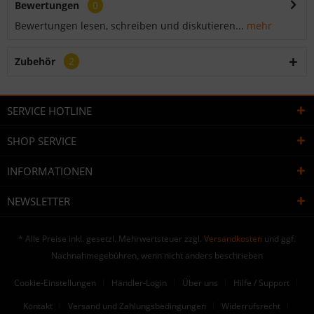
Bewertungen
0
Bewertungen lesen, schreiben und diskutieren...
mehr
Zubehör
2
SERVICE HOTLINE
SHOP SERVICE
INFORMATIONEN
NEWSLETTER
* Alle Preise inkl. gesetzl. Mehrwertsteuer zzgl.
Versandkosten
und ggf.
Nachnahmegebühren, wenn nicht anders beschrieben
Cookie-Einstellungen
Händler-Login
Über uns
Hilfe / Support
Kontakt
Versand und Zahlungsbedingungen
Widerrufsrecht