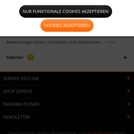
Beschreibung
NUR FUNKTIONALE COOKIES AKZEPTIEREN
Der rechteckige Reptilieneimer/Amphibieneimer GTH-E
bietet durch seine Form und Maße eine...
mehr
COOKIES AKZEPTIEREN
Bewertungen
0
Bewertungen lesen, schreiben und diskutieren...
mehr
Zubehör
7
SERVICE HOTLINE
SHOP SERVICE
INFORMATIONEN
NEWSLETTER
* Alle Preise inkl. gesetzl. Mehrwertsteuer zzgl.
Versandkosten
und ggf.