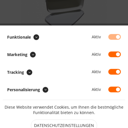
Aktiv
Funktionale
43.32 CHF *
Aktiv
Marketing
Inhalt:
5 Stück (8.66 CHF * / 1 Stück)
inkl. MwSt.
zzgl. Versandkosten
Aktiv
Lieferzeit ca. 5 Tage
Tracking
Aktiv
IN DEN
WARENKORB
Personalisierung
Merken
Bewerten
Diese Website verwendet Cookies, um Ihnen die bestmögliche
Funktionalität bieten zu können.
Artikel-Nr.:
HO1278
DATENSCHUTZEINSTELLUNGEN