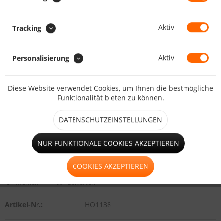
Fensters bzw. der Tür.
Aktiv
Tracking
Aktiv
Personalisierung
Zwischensumme:
Gesamtsumme:
Diese Website verwendet Cookies, um Ihnen die bestmögliche
Funktionalität bieten zu können.
Gesamtgewicht:
inkl. MwSt.
zzgl. Versandkosten
DATENSCHUTZEINSTELLUNGEN
KALKULIEREN
NUR FUNKTIONALE COOKIES AKZEPTIEREN
COOKIES AKZEPTIEREN
Merken
Bewerten
Artikel-Nr.:
HO1138