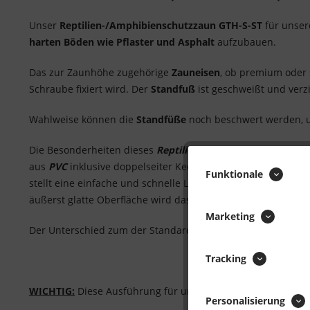
Unser
Reptilien-/Amphibienschutzzaun GTH-S-ST
für unse
harten Böden wie Pflaster und Asphalt
aufzubauen.
Das zur Zaunhöhe zugehörige
Zauneisen
, ob premium oder 
Schraube fixiert wird. Der
Standfuß
ist geschweißt und verz
Wahlweise können die
Standfüße
noch beschwert werden, um
Die Besonderheiten dieses
Reptilienschutzzauns/Amphibie
aus
PVC
inklusive doppelseiter Kederschiene, wodurch eine
Funktionale
stellt eine einfache und schnelle Lösung für das Verbinden
äußerst glatte Oberfläche wird das Überwinden noch zusätz
Marketing
Der Unterschied zum der Standard und Premium Ausführung
Tracking
WICHTIG:
Diese Ausführung für unseren Standfuß ist nur m
Personalisierung