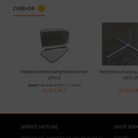
ZUBEHÖR
2
Reptilieneimer/Amphibieneimer
Reptilienschutzza
GTH-E
GTH-S
Inhalt
5 Stück
(8.66 CHF * / 1 Stück)
43.32 CHF *
21.90 CH
SERVICE HOTLINE
SHOP SERV
Kontakt
Telefonische Unterstützung und Beratung zu