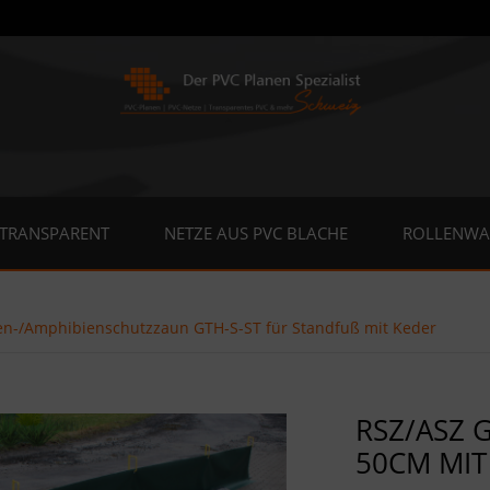
 TRANSPARENT
NETZE AUS PVC BLACHE
ROLLENWA
ien-/Amphibienschutzzaun GTH-S-ST für Standfuß mit Keder
RSZ/ASZ G
0CM MIT