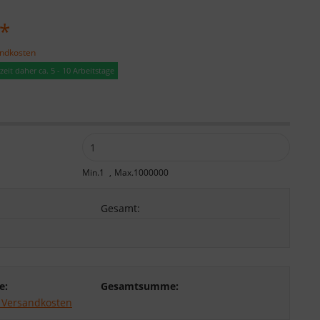
 *
andkosten
eit daher ca. 5 - 10 Arbeitstage
:
Min.1
Max.1000000
Gesamt
:
e:
Gesamtsumme:
. Versandkosten