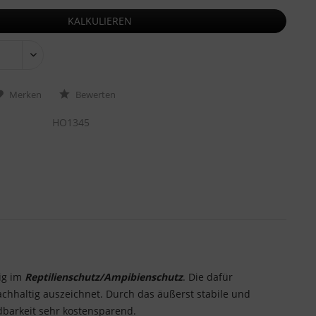
KALKULIEREN
Merken
Bewerten
HO1345
tig im
Reptilienschutz/Ampibienschutz
. Die dafür
chhaltig auszeichnet. Durch das äußerst stabile und
barkeit sehr kostensparend.