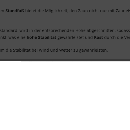
ren
Standfuß
bietet die Möglichkeit, den Zaun nicht nur mit Zaunei
standard, wird in der entsprechenden Höhe abgeschnitten, sodass
inkt, was eine
hohe Stabilität
gewährleistet und
Rost
durch die Ve
 die Stabilität bei Wind und Wetter zu gewährleisten.
nschutzzauns für Standfüße mit Kederverbindung
sind zum einen
 patentierte nahtlose Verbindung zwischen den einzelnen
Zaunba
 des
Amphibienschutzzauns/Reptilienschutzzauns
her, was eine K
lich unterbunden.
 besteht darin, dass sich nur
1 Öse oben alle 2 Meter
im Zaun bef
it den dazugehörigen "Zauneisen für Standfuß" kombinierbar!