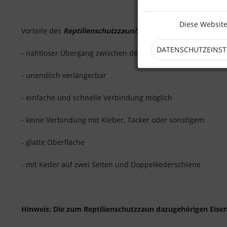
Diese Website
Vorteile des
Reptilienschutzzaun/Amphibienschutzzaun für
DATENSCHUTZEINS
- nahtloser Übergang zwischen den einzelnen Zaunbahnen
- unendlich verlängerbar
- einfache und schnelle Verbindung möglich
- keine Verbindung mit Kleber, Tacker oder sonstigem
- glatte Oberfläche
- mit Keder auf zwei Seiten und Doppelkederschiene
Hinweis: Die zum Reptilienschutzzaun dazugehörigen Eisen