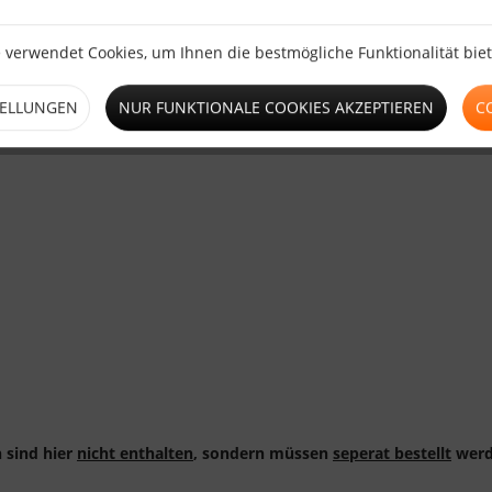
 verwendet Cookies, um Ihnen die bestmögliche Funktionalität bie
 Standfüße mit Kederverbindung:
TELLUNGEN
NUR FUNKTIONALE COOKIES AKZEPTIEREN
C
 sind hier
nicht enthalten
, sondern müssen
seperat bestellt
werd