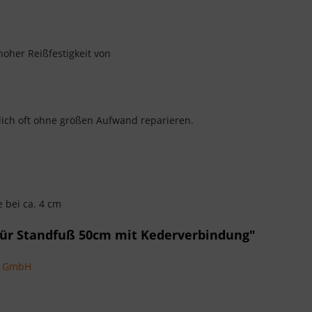
hoher Reißfestigkeit von
dlich oft ohne größen Aufwand reparieren.
 bei ca. 4 cm
für Standfuß 50cm mit Kederverbindung"
ns GmbH