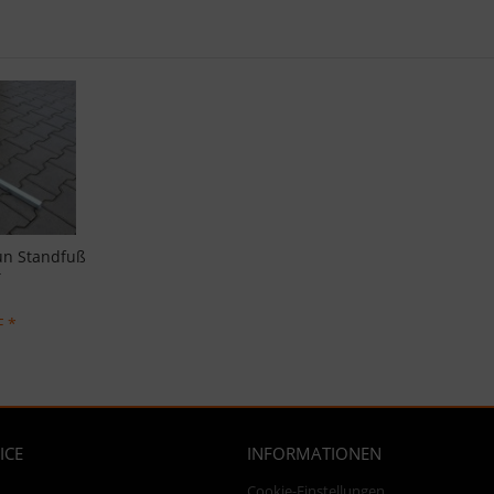
un Standfuß
T
F *
ICE
INFORMATIONEN
Cookie-Einstellungen