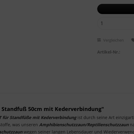
Vergleichen
Artikel-Nr.:
r Standfuß 50cm mit Kederverbindung"
T für Standfüße mit Kederverbindung
ist durch seine Art einzigar
stoffe, was unseren
Amphibienschutzzaun/Reptilienschutzzaun
na
nschutzzaun
wegen seiner langen Lebensdauer und Wiederverwend