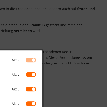
sen in die Erde oder Schotter, sondern auch auf
festen und
 es einfach in den
Standfuß
gesteckt und mit einer
rzinkung
vermieden
wird.
 die auf jeder Zaunseite vorhandenen Keder
hnen
hergestellt werden kann. Dieses Verbindungssystem
Aktiv
leber- und Tackerlose Verbindung ermöglicht. Durch die
Aktiv
indet.
Aktiv
Aktiv