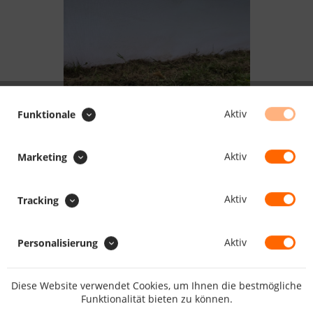
Aktiv
Funktionale
509.45 CHF *
Aktiv
Marketing
inkl. MwSt.
zzgl. Versandkosten
Lieferzeit 5 Werktage
Aktiv
Tracking
IN DEN
WARENKORB
Aktiv
Personalisierung
Merken
Bewerten
Diese Website verwendet Cookies, um Ihnen die bestmögliche
Artikel-Nr.:
HO1397
Funktionalität bieten zu können.