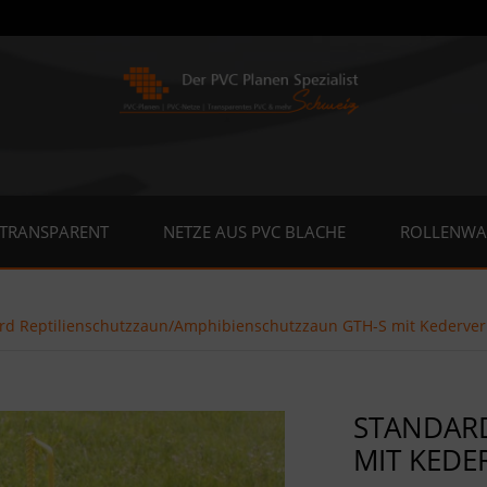
 TRANSPARENT
NETZE AUS PVC BLACHE
ROLLENWA
rd Reptilienschutzzaun/Amphibienschutzzaun GTH-S mit Kederve
STANDARD
MIT KED