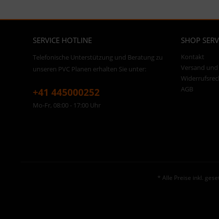
SERVICE HOTLINE
SHOP SERV
Kontakt
Telefonische Unterstützung und Beratung zu
Versand und
unseren PVC Planen erhalten Sie unter:
Widerrufsrec
AGB
+41 445000252
Mo-Fr, 08:00 - 17:00 Uhr
* Alle Preise inkl. ges