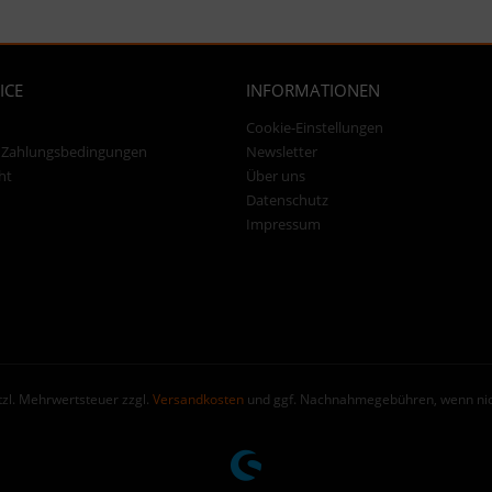
ICE
INFORMATIONEN
Cookie-Einstellungen
 Zahlungsbedingungen
Newsletter
ht
Über uns
Datenschutz
Impressum
etzl. Mehrwertsteuer zzgl.
Versandkosten
und ggf. Nachnahmegebühren, wenn nic