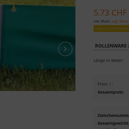
5.73 CHF
inkl. MwSt.
zzgl. Vers
Lieferzeit 3-5 Werktage
ROLLENWARE 
Länge in Meter:
Preis:
/
:
Gesamtpreis:
Zwischensumm
Gesamtgewicht