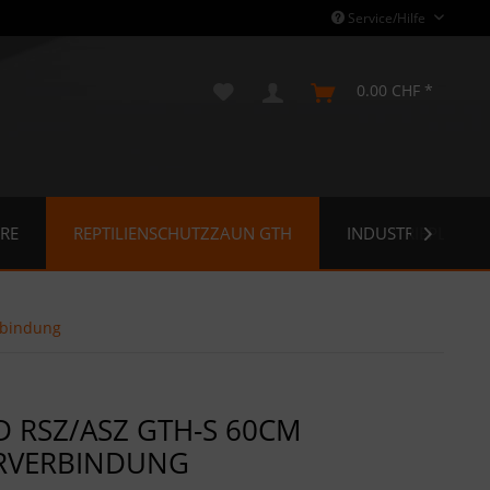
Service/Hilfe
0.00 CHF *
RE
REPTILIENSCHUTZZAUN GTH
INDUSTRIEPLANE

rbindung
 RSZ/ASZ GTH-S 60CM
ERVERBINDUNG