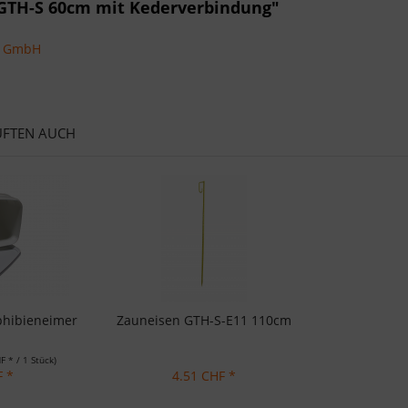
 GTH-S 60cm mit Kederverbindung"
ns GmbH
UFTEN AUCH
phibieneimer
Zauneisen GTH-S-E11 110cm
F * / 1 Stück)
F *
4.51 CHF *