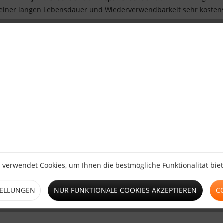
einer langen Lebensdauer und Wiederverwendbarkeit sehr koste
/Amphibienschutzzauns GTH-S mit Kederverbindung
sind zum ein
erte nahtlose Verbindung zwischen den einzelnen
Zaunbahnen
herg
ienschutzzauns/Reptilienschutzzauns
her, was eine Kleber- und
den.
utzzauns mit Kederverbindung:
 verwendet Cookies, um Ihnen die bestmögliche Funktionalität bie
TELLUNGEN
NUR FUNKTIONALE COOKIES AKZEPTIEREN
C