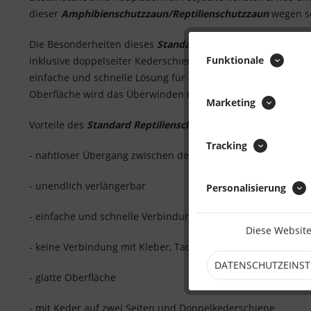
dieser
Amphibienschutzzaun/Reptilienschutzzaun
wegen s
Die Besonderheiten dieses
Standard Reptilienschutzzauns
Funktionale
inklusive doppelseiter Kederschiene, wodurch eine patenti
einfache und schnelle Lösung für das Verbinden des
Amphib
Oberfläche wird das Überwinden noch zusätzlich unterbun
Marketing
Vorteile des
Standard Reptilienschutzzauns/Amphibiensch
Tracking
- nahtloser Übergang zwischen den einzelnen Zaunbahnen
- unendlich verlängerbar
Personalisierung
- einfache und schnelle Verbindung möglich
Diese Website
- keine Verbindung mit Kleber, Tacker oder sonstigem
DATENSCHUTZEINS
- glatte Oberfläche
- mit Keder auf zwei Seiten und Doppelkederschiene