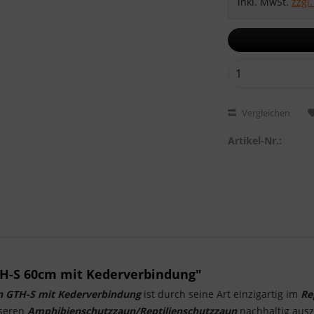
inkl. MwSt.
zzgl
Vergleichen
Artikel-Nr.:
TH-S 60cm mit Kederverbindung"
n GTH-S mit Kederverbindung
ist durch seine Art einzigartig im
Re
nseren
Amphibienschutzzaun/Reptilienschutzzaun
nachhaltig ausz