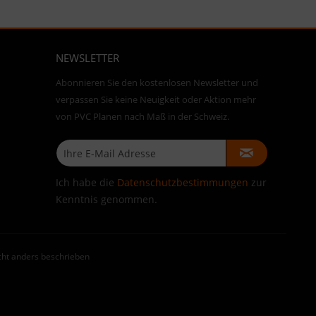
NEWSLETTER
Abonnieren Sie den kostenlosen Newsletter und
verpassen Sie keine Neuigkeit oder Aktion mehr
von PVC Planen nach Maß in der Schweiz.
Ich habe die
Datenschutzbestimmungen
zur
Kenntnis genommen.
ht anders beschrieben