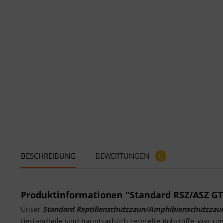
BESCHREIBUNG
BEWERTUNGEN
0
Produktinformationen "Standard RSZ/ASZ G
Unser
Standard Reptilienschutzzaun/Amphibienschutzzau
Bestandteile sind hauptsächlich recycelte Rohstoffe, was u