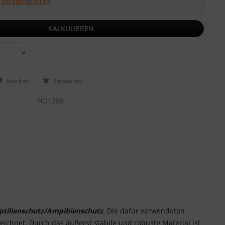
. Versandkosten
KALKULIEREN
Merken
Bewerten
HO1288
ptilienschutz/Ampibienschutz
. Die dafür verwendeten
eichnet. Durch das äußerst stabile und robuste Material ist