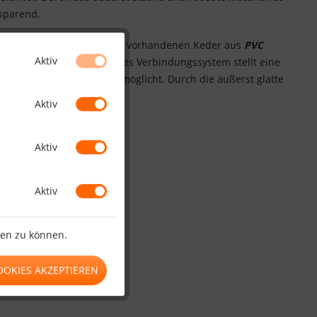
nsparend.
en die auf jeder Zaunseite vorhandenen Keder aus
PVC
Aktiv
estellt werden kann. Dieses Verbindungssystem stellt eine
 Tackerlose Verbindung ermöglicht. Durch die äußerst glatte
Aktiv
Aktiv
Aktiv
ten zu können.
OOKIES AKZEPTIEREN