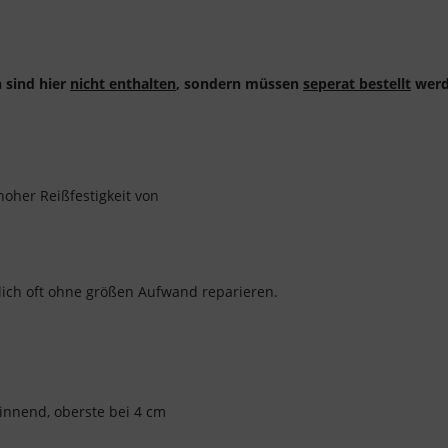
 sind hier
nicht enthalten
, sondern müssen
seperat bestellt
werd
hoher Reißfestigkeit von
dlich oft ohne größen Aufwand reparieren.
ginnend, oberste bei 4 cm