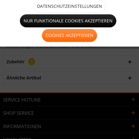
Beschreibung
DATENSCHUTZEINSTELLUNGEN
Inhalt Komplettset: - 50 Meter Premium
Reptilien-/Amphibienschutzzaun mit Clips 60cm Höhe...
NUR FUNKTIONALE COOKIES AKZEPTIEREN
mehr
COOKIES AKZEPTIEREN
Bewertungen
0
Bewertungen lesen, schreiben und diskutieren...
mehr
Zubehör
3
Ähnliche Artikel
SERVICE HOTLINE
SHOP SERVICE
INFORMATIONEN