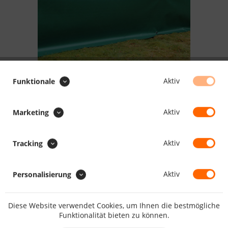
Aktiv
Funktionale
414.40 CHF *
inkl. MwSt.
zzgl. Versandkosten
Aktiv
Marketing
Lieferzeit 5 Werktage
Aktiv
Tracking
IN DEN
WARENKORB
Aktiv
Personalisierung
Merken
Bewerten
Artikel-Nr.:
HO1388
Diese Website verwendet Cookies, um Ihnen die bestmögliche
Funktionalität bieten zu können.