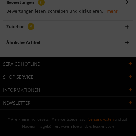
Bewertungen
0
Bewertungen lesen, schreiben und diskutieren...
mehr
Zubehör
3
Ähnliche Artikel
SERVICE HOTLINE
SHOP SERVICE
INFORMATIONEN
NEWSLETTER
* Alle Preise inkl. gesetzl. Mehrwertsteuer zzgl.
Versandkosten
und ggf.
Nachnahmegebühren, wenn nicht anders beschrieben