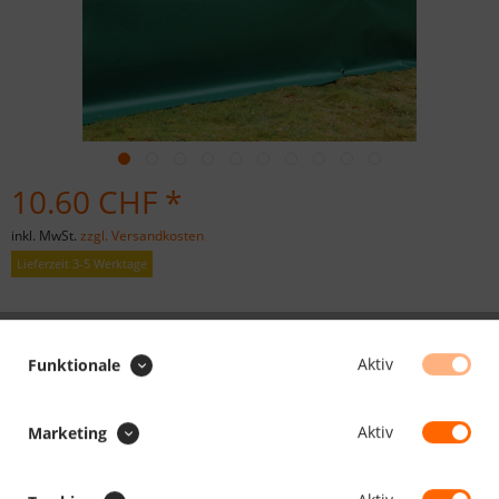
10.60 CHF *
inkl. MwSt.
zzgl. Versandkosten
Lieferzeit 3-5 Werktage
ROLLENWARE :
Aktiv
Funktionale
Länge in Meter:
Min.1
Max.1000000
Aktiv
Marketing
Preis:
/
:
Gesamt
: