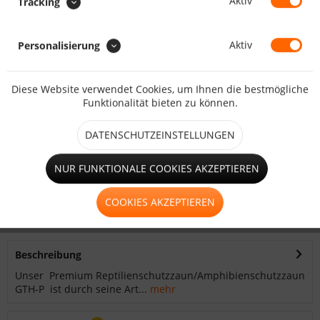
Aktiv
Tracking
Gesamtpreis:
Aktiv
Personalisierung
Zwischensumme:
Gesamtsumme:
inkl. MwSt.
zzgl. Versandkosten
Diese Website verwendet Cookies, um Ihnen die bestmögliche
Funktionalität bieten zu können.
KALKULIEREN
DATENSCHUTZEINSTELLUNGEN
NUR FUNKTIONALE COOKIES AKZEPTIEREN
Merken
Bewerten
COOKIES AKZEPTIEREN
Artikel-Nr.:
HO1356
Beschreibung
Unser Premium Reptilienschutzzaun/Amphibienschutzzaun
GTH-P ist durch seine Art...
mehr