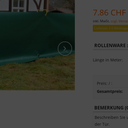
7.86 CHF
inkl. MwSt.
zzgl. Vers
Lieferzeit 3-5 Werktage
ROLLENWARE 
Länge in Meter:
Preis:
/
:
Gesamtpreis:
BEMERKUNG (G
Beschreiben Sie 
der Tür.