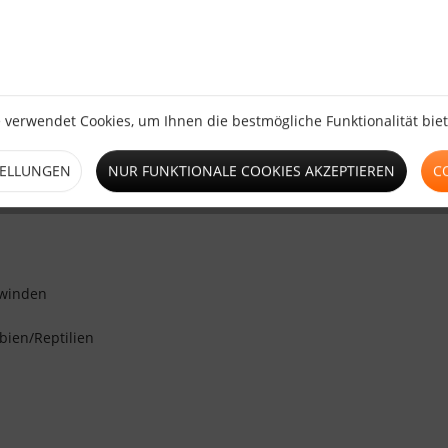
n
wahlweise
mit
Standard Zauneisen
oder
Premium Zauneisen
bestell
utzzauns:
 verwendet Cookies, um Ihnen die bestmögliche Funktionalität bie
TELLUNGEN
NUR FUNKTIONALE COOKIES AKZEPTIEREN
C
rwinden
ien/Reptilien