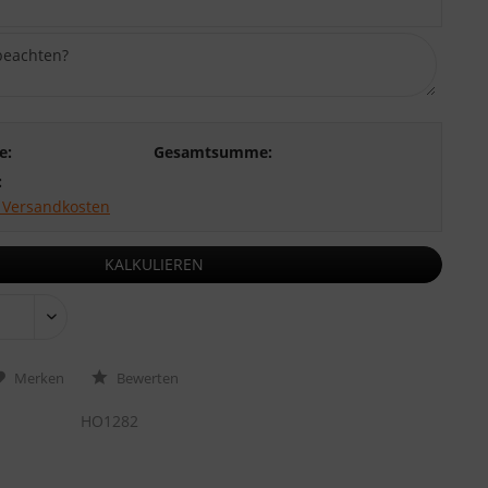
e:
Gesamtsumme:
:
. Versandkosten
KALKULIEREN
Merken
Bewerten
HO1282