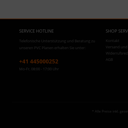
SERVICE HOTLINE
SHOP SERV
Kontakt
Telefonische Unterstützung und Beratung zu
Versand und
unseren PVC Planen erhalten Sie unter:
Widerrufsrec
AGB
+41 445000252
Mo-Fr, 08:00 - 17:00 Uhr
* Alle Preise inkl. ges