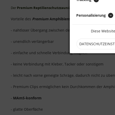
Der
Premium Reptilienschutzzaun/Amphibienschutzzau
n kan
Personalisierung
Vorteile des
Premium
Amphibienschutzzauns/Reptiliensch
- nahtloser Übergang zwischen den einzelnen Zaunbahnen
Diese Website
- unendlich verlängerbar
DATENSCHUTZEINS
- einfache und schnelle Verbindung möglich
- keine Verbindung mit Kleber, Tacker oder sonstigem
- leicht nach vorne geneigte Schräge, dadurch nicht zu übe
- Premium Clips ermöglichen kein Durchkommen der Amphib
-
MAmS-konform
- glatte Oberfläche