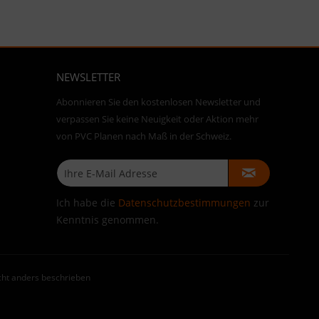
NEWSLETTER
Abonnieren Sie den kostenlosen Newsletter und
verpassen Sie keine Neuigkeit oder Aktion mehr
von PVC Planen nach Maß in der Schweiz.
Ich habe die
Datenschutzbestimmungen
zur
Kenntnis genommen.
ht anders beschrieben