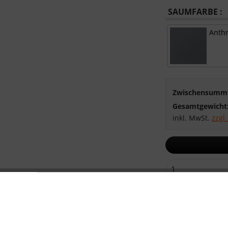
SAUMFARBE :
Anthr
Zwischensumm
Gesamtgewicht
inkl. MwSt.
zzgl
Vergleichen
Artikel-Nr.: