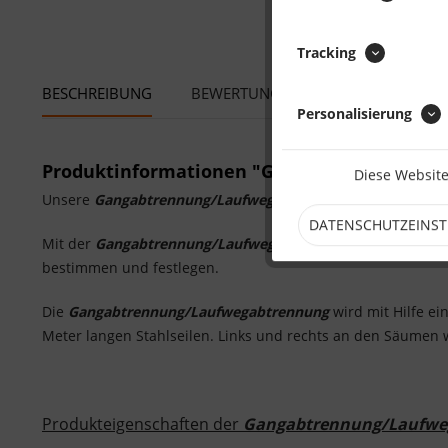
Tracking
BESCHREIBUNG
BEWERTUNGEN
0
Personalisierung
Produktinformationen "Gangabtrennung / L
Diese Website
Unsere
Gangabtrennung/Laufwegabtrennung
aus
transpar
DATENSCHUTZEINS
Mit der
Gangabtrennung/Laufwegabtrennung
werden Gänge
bestimmen und festlegen.
Die
Gangabtrennung/Laufwegabtrennung
wird mit Hilfe ei
Meter langen Stahlseilen. Links und rechts an den Säume
Produkteigenschaften der
Gangabtrennung/Laufwe