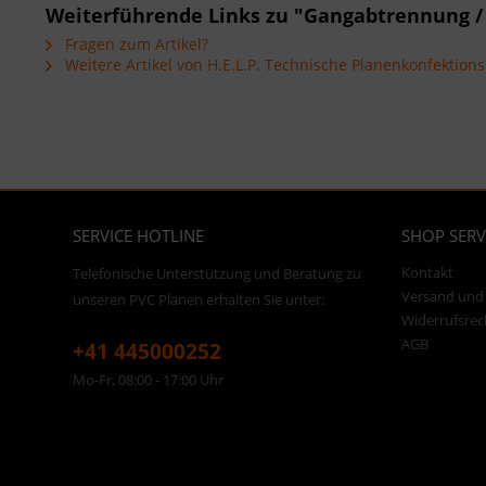
Weiterführende Links zu "Gangabtrennung /
Fragen zum Artikel?
Weitere Artikel von H.E.L.P. Technische Planenkonfektio
SERVICE HOTLINE
SHOP SERV
Kontakt
Telefonische Unterstützung und Beratung zu
Versand und
unseren PVC Planen erhalten Sie unter:
Widerrufsrec
AGB
+41 445000252
Mo-Fr, 08:00 - 17:00 Uhr