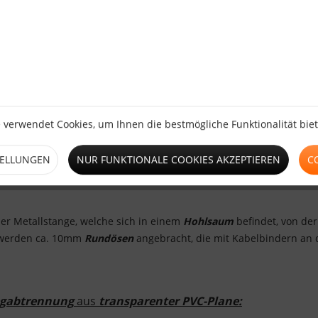
aufwegabtrennung aus transparenter PVC-Plane"
 verwendet Cookies, um Ihnen die bestmögliche Funktionalität bie
enter PVC-Plane
bietet die optimale Lösung, um einen kontrollier
TELLUNGEN
NUR FUNKTIONALE COOKIES AKZEPTIEREN
C
 zwischen Regalen kontrolliert zum Begehen freigegeben oder ge
ner Metallstange, welche sich in einem
Hohlsaum
befindet, von der
n werden ca. 10mm
Rundösen
angebracht, die mit Kabelbindern an 
gabtrennung
aus
transparenter PVC-Plan
e: