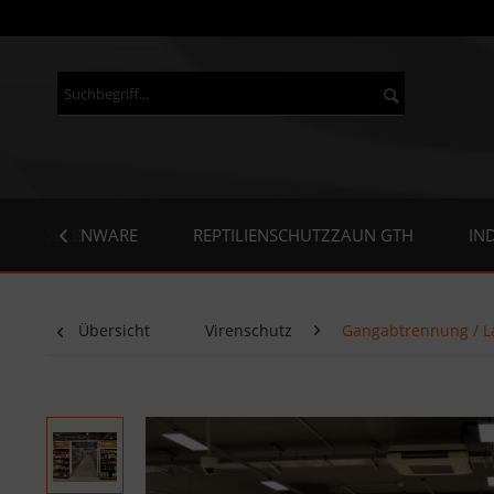
ROLLENWARE
REPTILIENSCHUTZZAUN GTH
IN

Übersicht
Virenschutz
Gangabtrennung / L