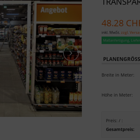
TRANSPAR
48.28 CH
inkl. MwSt.
zzgl. Vers
Maßanfertigung, Lieferz
PLANENGRÖSSE
Breite in Meter:
Höhe in Meter:
Preis:
/
:
Gesamtpreis: