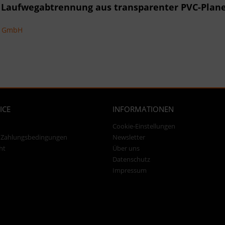
 Laufwegabtrennung aus transparenter PVC-Plan
ns GmbH
ICE
INFORMATIONEN
Cookie-Einstellungen
 Zahlungsbedingungen
Newsletter
ht
Über uns
Datenschutz
Impressum