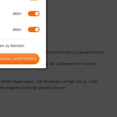
Aktiv
Aktiv
ten zu können.
ten Ablauf des Einkaufens anderer Kunden zu gewährleisten.
OOKIES AKZEPTIEREN
sperrt. Dadurch können Sie die Laufwege Ihrer Kunden
 Decke abgehangen. Das Abhängen erfolgt mit ca. 2 vier
den Regalen befestigt werden können.