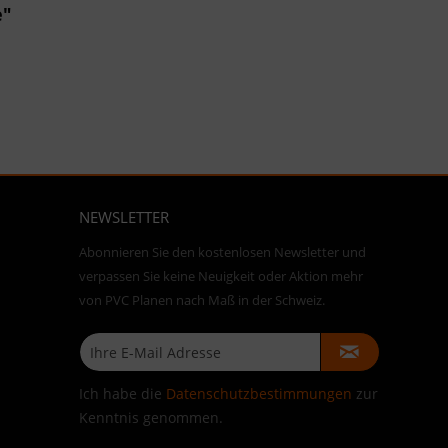
e"
NEWSLETTER
Abonnieren Sie den kostenlosen Newsletter und
verpassen Sie keine Neuigkeit oder Aktion mehr
von PVC Planen nach Maß in der Schweiz.
Ich habe die
Datenschutzbestimmungen
zur
Kenntnis genommen.