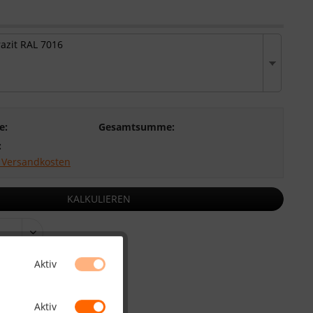
azit RAL 7016
e:
Gesamtsumme:
:
. Versandkosten
KALKULIEREN
Aktiv
Merken
Bewerten
HO1305
Aktiv