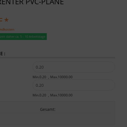
ENTER PVC-PLANE
F *
andkosten
eit daher ca. 5 - 10 Arbeitstage
 :
Min.0.20
Max.10000.00
Min.0.20
Max.10000.00
Gesamt
: