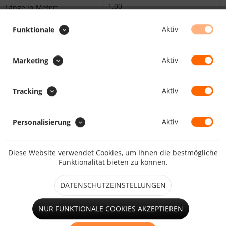
Länge in Meter:
Min.1.00
Max.10000.00
Aktiv
Funktionale
Preis:
/
:
Gesamt
:
Aktiv
Marketing
Gesamtpreis:
Aktiv
BEMERKUNG (GRÖSSE/POSITION) :
Tracking
Beschreiben Sie uns die gewünschte Größe und Position des
Fensters bzw. der Tür.
Aktiv
Personalisierung
Diese Website verwendet Cookies, um Ihnen die bestmögliche
Funktionalität bieten zu können.
VERSANDOPTION :
DATENSCHUTZEINSTELLUNGEN
NUR FUNKTIONALE COOKIES AKZEPTIEREN