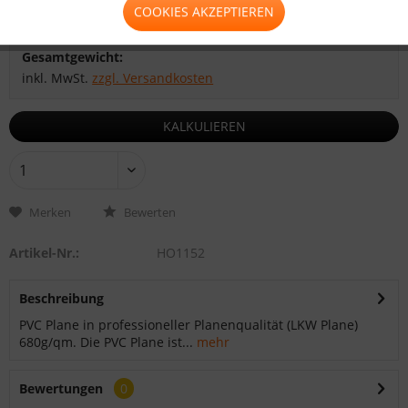
COOKIES AKZEPTIEREN
Zwischensumme:
Gesamtsumme:
Gesamtgewicht:
inkl. MwSt.
zzgl. Versandkosten
KALKULIEREN
Merken
Bewerten
Artikel-Nr.:
HO1152
Beschreibung
PVC Plane in professioneller Planenqualität (LKW Plane)
680g/qm. Die PVC Plane ist...
mehr
Bewertungen
0