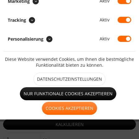
Aktiv
Marketing
Länge in Meter:
Min.1.00
Max.1000000.00
Aktiv
Tracking
Preis:
/
:
Gesamt
:
Gesamtpreis:
Aktiv
Personalisierung
VERSANDOPTION :
Diese Website verwendet Cookies, um Ihnen die bestmögliche
Funktionalität bieten zu können.
DATENSCHUTZEINSTELLUNGEN
Zwischensumme:
Gesamtsumme:
NUR FUNKTIONALE COOKIES AKZEPTIEREN
Gesamtgewicht:
inkl. MwSt.
zzgl. Versandkosten
COOKIES AKZEPTIEREN
KALKULIEREN