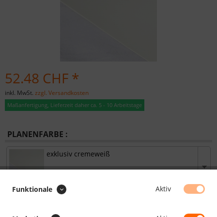
52.48 CHF *
inkl. MwSt.
zzgl. Versandkosten
Maßanfertigung, Lieferzeit daher ca. 5 - 10 Arbeitstage
PLANENFARBE :
exklusiv cremeweiß
Aktiv
Funktionale
ROLLENWARE :