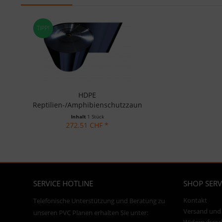
TIPP!
HDPE
Reptilien-/Amphibienschutzzaun
70cm
Inhalt
1 Stück
272.51 CHF *
SERVICE HOTLINE
SHOP SERV
Kontakt
Telefonische Unterstützung und Beratung zu
Versand und
unseren PVC Planen erhalten Sie unter: