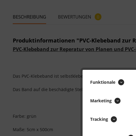
BESCHREIBUNG
BEWERTUNGEN
0
Produktinformationen "PVC-Klebeband zur R
PVC-Klebeband zur Reperatur von Planen und PVC-
Das PVC-Klebeband ist selbstklebend und gestaltet eine Rep
Funktionale
Das Band auf die beschädigte Stelle kleben und festdrücken
Marketing
Farbe: grün
Tracking
Maße: 5cm x 500cm