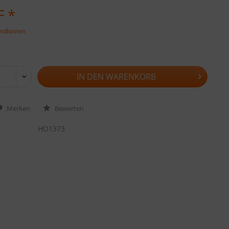
F *
andkosten
IN DEN
WARENKORB
Merken
Bewerten
HO1373