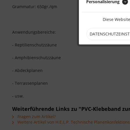
Personalisierung
Grammatur: 650gr./qm
Diese Website
Anwendungsbereiche:
DATENSCHUTZEINS
- Reptilienschutzzäune
- Amphibienschutzzäune
- Abdeckplanen
- Terrassenplanen
- usw.
Weiterführende Links zu "PVC-Klebeband zu
Fragen zum Artikel?
Weitere Artikel von H.E.L.P. Technische Planenkonfektio