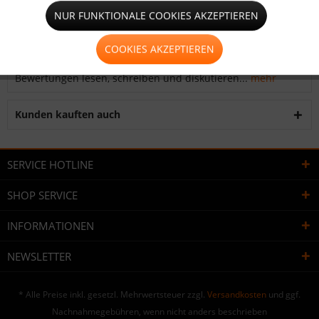
Beschreibung
NUR FUNKTIONALE COOKIES AKZEPTIEREN
Größe: 100 mm x 100 mm
mehr
COOKIES AKZEPTIEREN
Bewertungen
0
Bewertungen lesen, schreiben und diskutieren...
mehr
Kunden kauften auch
SERVICE HOTLINE
SHOP SERVICE
INFORMATIONEN
NEWSLETTER
* Alle Preise inkl. gesetzl. Mehrwertsteuer zzgl.
Versandkosten
und ggf.
Nachnahmegebühren, wenn nicht anders beschrieben