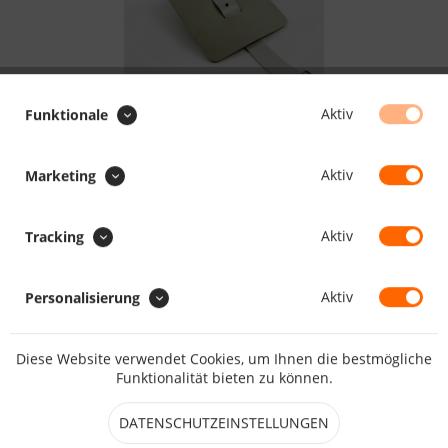
Aktiv
Funktionale
2.96 CHF *
Aktiv
Marketing
inkl. MwSt.
zzgl. Versandkosten
Aktiv
Tracking
Maßanfertigung, Lieferzeit daher ca. 5 - 10 Arbeitstage
Aktiv
Personalisierung
IN DEN
WARENKORB
Merken
Bewerten
Diese Website verwendet Cookies, um Ihnen die bestmögliche
Funktionalität bieten zu können.
Artikel-Nr.:
HO1123
DATENSCHUTZEINSTELLUNGEN